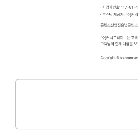
사업자번호: 117-81-
호스팅 제공자: (주)커
콘텐츠산업진흥법
콘텐츠
(주)커넥트웨이브는 고객
고객님의 결제 대금을 보
Copyright ©
connectw