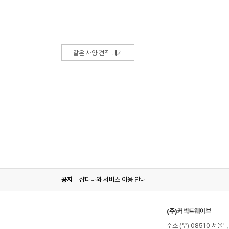
같은 사양 견적 내기
공지
샵다나와 서비스 이용 안내
(주)커넥트웨이브
주소 (우) 08510 서