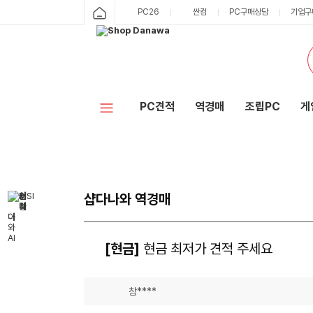
PC26
싼컴
PC구매상담
기업구
PC견적
역경매
조립PC
게
샵다나와 역경매
[현금]
현금 최저가 견적 주세요
참****