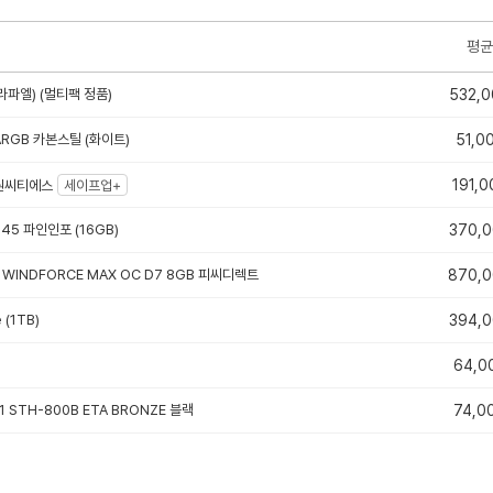
평균
라파엘) (멀티팩 정품)
532,0
 ARGB 카본스틸 (화이트)
51,0
191,0
 대원씨티에스
세이프업+
-45 파인인포 (16GB)
370,
i WINDFORCE MAX OC D7 8GB 피씨디렉트
870,
 (1TB)
394,
64,0
1 STH-800B ETA BRONZE 블랙
74,0