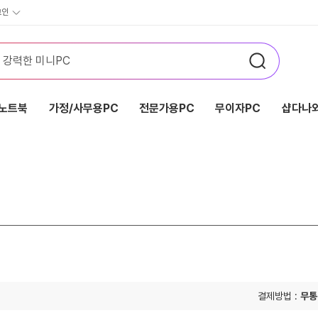
그인
노트북
가정/사무용PC
전문가용PC
무이자PC
샵다나와
결제방법 :
무통