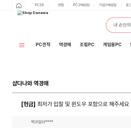
PC26
싼컴
PC구매상담
기업구매상담
로
PC견적
역경매
조립PC
게임용PC
샵다나와 역경매
[현금]
최저가 입찰 및 윈도우 포함으로 해주세요
백코알라****