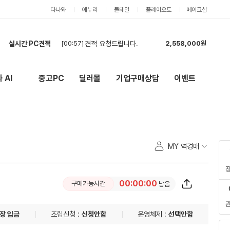
다나와
에누리
몰테일
플레이오토
메이크샵
실시간 PC견적
[00:57]
견적 요청드립니다.
2,558,000원
[00:44]
견적 요청드립니다.
2,908,000원
[00:42]
현금 견적 부탁드립니다.
2,555,000원
 AI
중고PC
딜러몰
기업구매상담
이벤트
New
외부 링크
[00:28]
견적부탁드립니다
4,981,000원
[00:25]
견적 부탁드립니다 카드 현금 둘다 가능합니다
4,721,000원
[00:18]
고사양 빠른 견적 문의드려요
4,497,000원
[00:00]
카드 결제 견적 배그용
2,199,000원
[23:08]
호환성 검사 및 선정리 이쁘게 해주시면 감사드리겠습니다
4,950,000원
MY 역경매
[23:01]
cpu
534,000원
[22:55]
현금가 견적요청합니다.
4,521,000원
00:00:00
구매가능시간
남음
장 입금
조립신청 :
신청안함
운영체제 :
선택안함