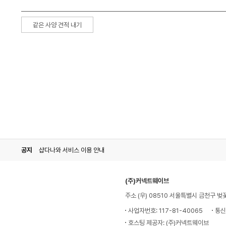
같은 사양 견적 내기
공지
샵다나와 서비스 이용 안내
(주)커넥트웨이브
주소 (우) 08510 서울특별시 금천구 벚
사업자번호: 117-81-40065
통신
호스팅 제공자: (주)커넥트웨이브