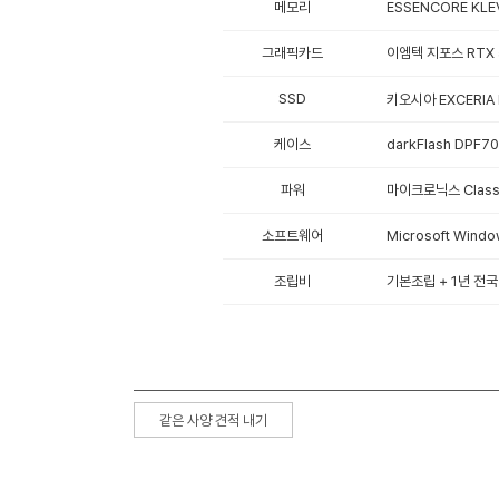
메모리
ESSENCORE KLE
그래픽카드
이엠텍 지포스 RTX 5
SSD
키오시아 EXCERIA P
케이스
darkFlash DPF7
파워
마이크로닉스 Classi
소프트웨어
Microsoft Win
조립비
기본조립 + 1년 전국
같은 사양 견적 내기