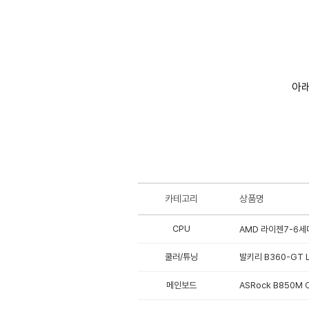
아래
카테고리
상품명
CPU
AMD 라이젠7-6세대
쿨러/튜닝
발키리 B360-GT L
메인보드
ASRock B850M C