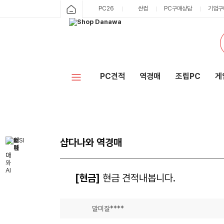
PC26
싼컴
PC구매상담
기업구
PC견적
역경매
조립PC
게
샵다나와 역경매
[현금]
현금 견적내봅니다.
말미잘****