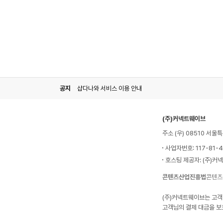
공지
샵다나와 서비스 이용 안내
(주)커넥트웨이브
주소 (우) 08510 서
사업자번호: 117-81-
호스팅 제공자: (주)커
콘텐츠산업진흥법
콘텐츠
(주)커넥트웨이브는 고객
고객님의 결제 대금을 보