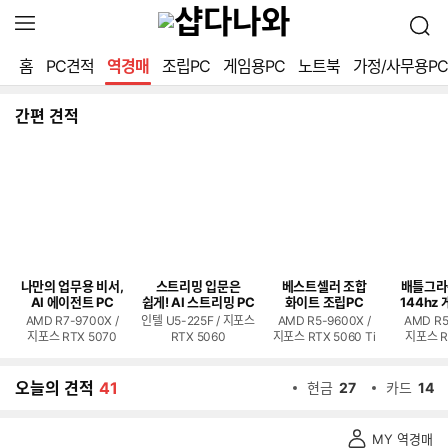
확
검
장
색
영
홈
PC견적
역경매
조립PC
게임용PC
노트북
가정/사무용PC
역
열
기
간편 견적
나만의 업무용 비서,
스트리밍 입문은
베스트셀러 조합
배틀그라
AI 에이전트 PC
쉽게! AI 스트리밍 PC
화이트 조립PC
144hz 
AMD R7-9700X /
인텔 U5-225F / 지포스
AMD R5-9600X /
AMD R5
지포스 RTX 5070
RTX 5060
지포스 RTX 5060 Ti
지포스 R
오늘의 견적
41
현금
27
카드
14
역
MY 역경매
경