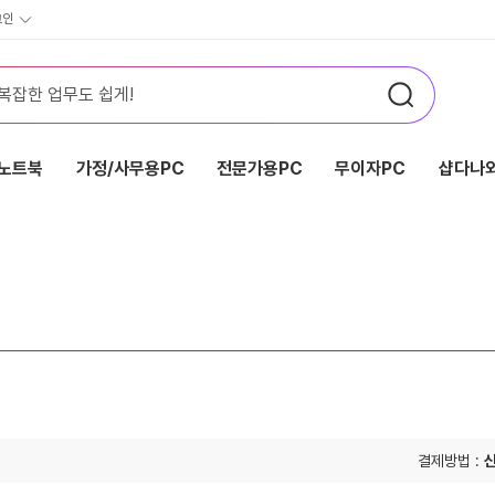
그인
노트북
가정/사무용PC
전문가용PC
무이자PC
샵다나와
결제방법 :