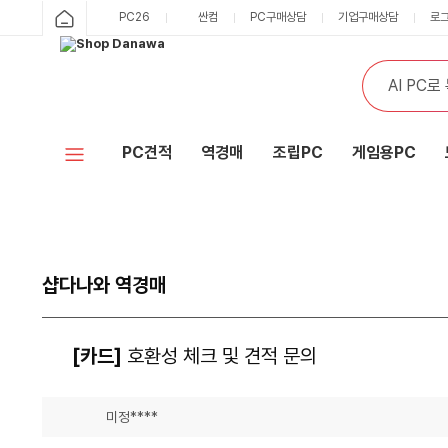
PC26
싼컴
PC구매상담
기업구매상담
로
PC견적
역경매
조립PC
게임용PC
샵다나와 역경매
[카드]
호환성 체크 및 견적 문의
미정****