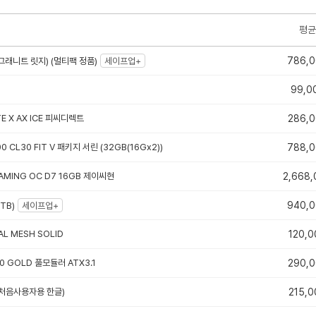
평균
786,
그래니트 릿지) (멀티팩 정품)
세이프업+
99,0
TE X AX ICE 피씨디렉트
286,
0 CL30 FIT V 패키지 서린 (32GB(16Gx2))
788,
AMING OC D7 16GB 제이씨현
2,668,
940,
TB)
세이프업+
TAL MESH SOLID
120,0
0 GOLD 풀모듈러 ATX3.1
290,
e (처음사용자용 한글)
215,0