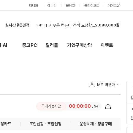
다나와
에누리
몰테일
플레이오토
메이크샵
실시간 PC견적
[14:11]
사무용 컴퓨터 견적 요청합니다. 총 4대 분량입니다.
2,088,000원
[13:57]
조립피씨 견적신청합니다
1,796,000원
[13:53]
견적
1,278,000원
 AI
중고PC
딜러몰
기업구매상담
이벤트
New
외부 링크
[13:44]
조립 견적
5,294,000원
[13:42]
고 사양 PC 구매 진행 예정
7,270,000원
[13:17]
견적입니다.
5,606,000원
[13:11]
PC견적요청
3,528,000원
[13:05]
롤,배그,주로 스팀게임 합니다 견적한번 부탁드립니다
3,218,000원
MY 역경매
[13:04]
호환가능한지 견적한번 부탁드립니다
3,218,000원
[12:28]
집에서 사용할 컴퓨터, 현금결제로 견적 신청합니다.
3,258,000원
00:00:00
구매가능시간
남음
신용카드
조립신청 :
조립신청
운영체제 :
정품구매