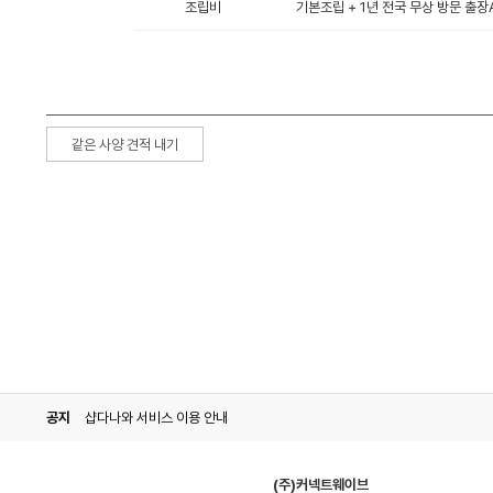
조립비
기본조립 + 1년 전국 무상 방문 출장A
같은 사양 견적 내기
공지
샵다나와 서비스 이용 안내
(주)커넥트웨이브