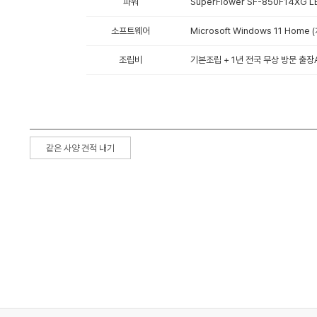
파워
SuperFlower SF-850F14XG LE
소프트웨어
Microsoft Windows 11 Hom
조립비
기본조립 + 1년 전국 무상 방문 출장A
같은 사양 견적 내기