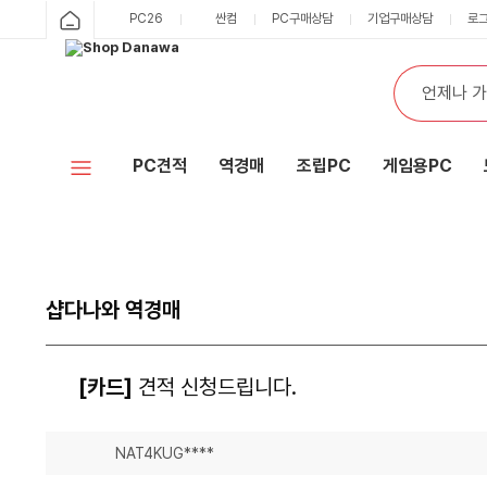
PC26
싼컴
PC구매상담
기업구매상담
로
PC견적
역경매
조립PC
게임용PC
샵다나와 역경매
[카드]
견적 신청드립니다.
NAT4KUG****