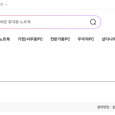
그인
노트북
가정/사무용PC
전문가용PC
무이자PC
샵다나와
결제방법 :