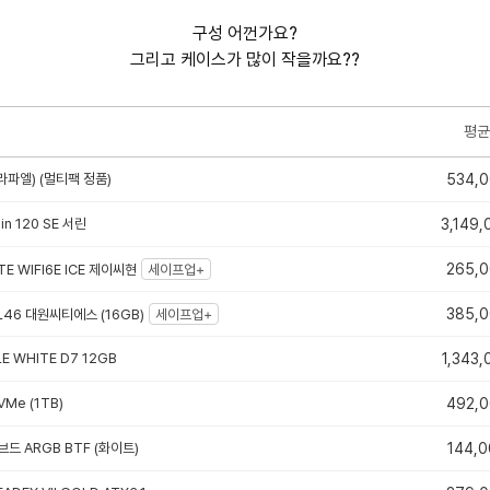
구성 어껀가요?
그리고 케이스가 많이 작을까요??
평균
라파엘) (멀티팩 정품)
534,
sin 120 SE 서린
3,149,
265,
TE WIFI6E ICE 제이씨현
세이프업+
385,
CL46 대원씨티에스 (16GB)
세이프업+
E WHITE D7 12GB
1,343,
VMe (1TB)
492,
드 ARGB BTF (화이트)
144,0