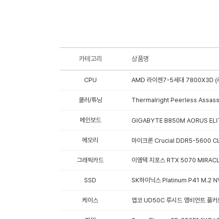
카테고리
상품명
CPU
AMD 라이젠7-5세대 7800X3D (
쿨러/튜닝
Thermalright Peerless Assas
메인보드
GIGABYTE B850M AORUS ELI
메모리
마이크론 Crucial DDR5-5600 
그래픽카드
이엠텍 지포스 RTX 5070 MIRACL
SSD
SK하이닉스 Platinum P41 M.2 N
케이스
앱코 UD50C 루시드 앰비언트 풀커브