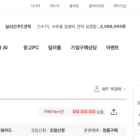
다나와
에누리
몰테일
플레이오토
메이크샵
[14:11]
사무용 컴퓨터 견적 요청합니다. 총 4대 분량입니다.
2,088,000원
실시간 PC견적
[13:57]
조립피씨 견적신청합니다
1,796,000원
[13:53]
견적
1,278,000원
 AI
중고PC
딜러몰
기업구매상담
이벤트
New
외부 링크
[13:44]
조립 견적
5,294,000원
[13:42]
고 사양 PC 구매 진행 예정
7,270,000원
[13:17]
견적입니다.
5,606,000원
[13:11]
PC견적요청
3,528,000원
[13:05]
롤,배그,주로 스팀게임 합니다 견적한번 부탁드립니다
3,218,000원
MY 역경매
[13:04]
호환가능한지 견적한번 부탁드립니다
3,218,000원
[12:28]
집에서 사용할 컴퓨터, 현금결제로 견적 신청합니다.
3,258,000원
[14:11]
사무용 컴퓨터 견적 요청합니다. 총 4대 분량입니다.
2,088,000원
00:00:00
구매가능시간
남음
신용카드
조립신청 :
조립신청
운영체제 :
정품구매