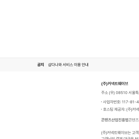
공지
샵다나와 서비스 이용 안내
(주)커넥트웨이브
주소 (우) 08510 서
사업자번호: 117-81-
호스팅 제공자: (주)커
콘텐츠산업진흥법
콘텐츠
(주)커넥트웨이브는 고객
고객님의 결제 대금을 보