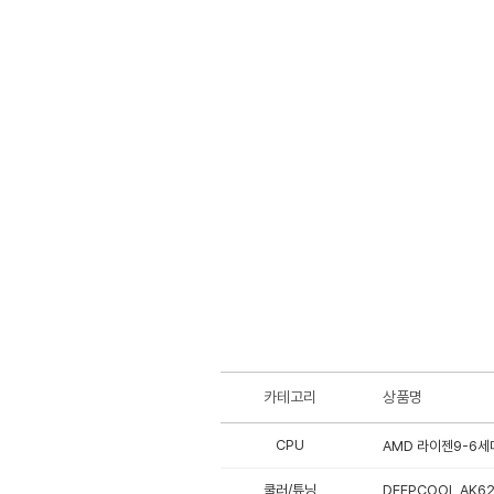
카테고리
상품명
CPU
AMD 라이젠9-6세대
쿨러/튜닝
DEEPCOOL AK62