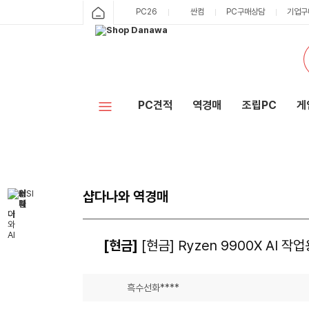
PC26
싼컴
PC구매상담
기업구
PC견적
역경매
조립PC
게
샵다나와 역경매
[현금]
[현금] Ryzen 9900X AI 작
흑수선화****