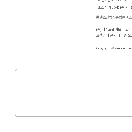
사업자번호: 117-81-
호스팅 제공자: (주)커
콘텐츠산업진흥법
콘텐츠
(주)커넥트웨이브는 고객
고객님의 결제 대금을 보
Copyright ©
connectw