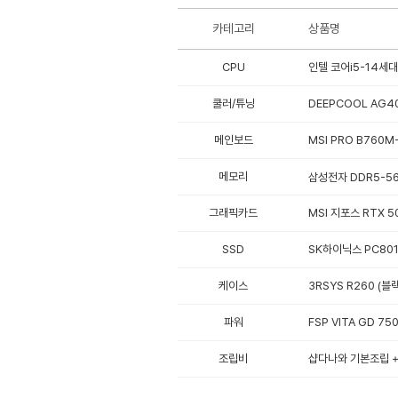
카테고리
상품명
CPU
인텔 코어i5-14세대
쿨러/튜닝
DEEPCOOL AG40
메인보드
MSI PRO B760M-
메모리
삼성전자 DDR5-560
그래픽카드
MSI 지포스 RTX 5
SSD
SK하이닉스 PC801 
케이스
3RSYS R260 (블랙
파워
FSP VITA GD 75
조립비
샵다나와 기본조립 + 