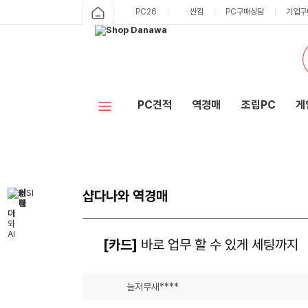
PC26
싼컴
PC구매상담
기업구
PC견적
역경매
조립PC
게
샵다나와 역경매
[카드]
바로 업무 할 수 있게 세팅까지
늘저무새****