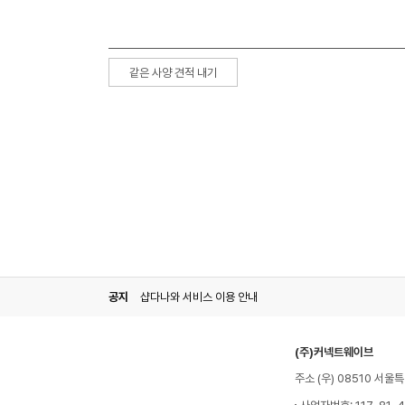
같은 사양 견적 내기
공지
샵다나와 서비스 이용 안내
(주)커넥트웨이브
주소 (우) 08510 서