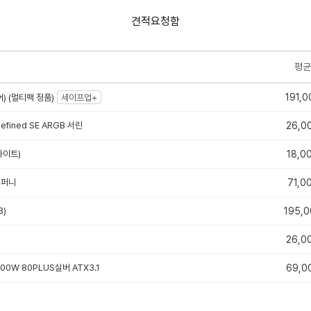
견적요청함
평균
191,0
) (멀티팩 정품)
세이프업+
 Refined SE ARGB 서린
26,0
(화이트)
18,0
컴퍼니
71,0
B)
195,0
26,0
600W 80PLUS실버 ATX3.1
69,0