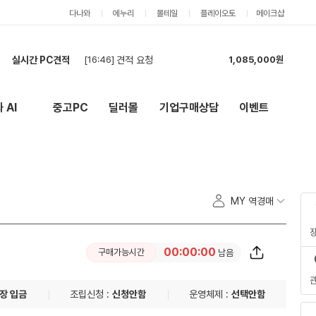
다나와
에누리
몰테일
플레이오토
메이크샵
실시간 PC견적
[16:46]
견적 요청
1,085,000원
[16:45]
견적 요청
2,067,000원
[16:44]
게임용 PC
4,614,000원
 AI
중고PC
딜러몰
기업구매상담
이벤트
New
외부 링크
[16:43]
빠르게
891,000원
[16:28]
재고랑 호환가능한지
804,000원
[16:24]
일괄 최저가 견적 구합니다
2,313,000원
[16:17]
견적 부탁드립니다
785,000원
[16:15]
amd 게이밍 pc
5,651,000원
MY 역경매
[16:10]
현금견적부탁드립니다
2,139,000원
[16:02]
견적부탁드립니다 AI(스테이블 디퓨전 등)로 동영상 뽑아내기, 3d 라이노 렌더링,
3,671,000원
00:00:00
구매가능시간
남음
장 입금
조립신청 :
신청안함
운영체제 :
선택안함