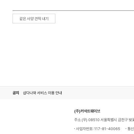
같은 사양 견적 내기
공지
샵다나와 서비스 이용 안내
(주)커넥트웨이브
주소 (우) 08510 서울특별시 금천구 벚
사업자번호: 117-81-40065
통신