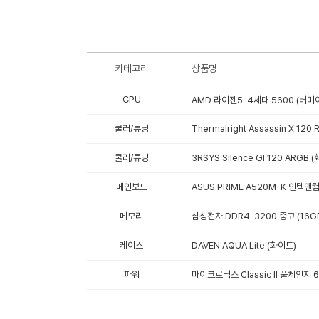
카테고리
상품명
CPU
AMD 라이젠5-4세대 5600 (버미어
쿨러/튜닝
Thermalright Assassin X 120
쿨러/튜닝
3RSYS Silence GI 120 ARGB 
메인보드
ASUS PRIME A520M-K 인텍앤
메모리
삼성전자 DDR4-3200 중고 (16G
케이스
DAVEN AQUA Lite (화이트)
파워
마이크로닉스 Classic II 풀체인지 