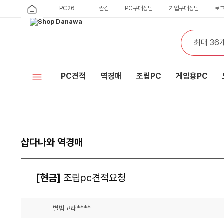
PC26
싼컴
PC구매상담
기업구매상담
로
PC견적
역경매
조립PC
게임용PC
샵다나와 역경매
[현금]
조립pc견적요청
별범고래****