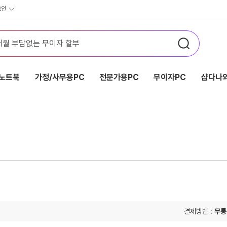
그인
노트북
가정/사무용PC
전문가용PC
무이자PC
샵다나와
결제방법 :
무통