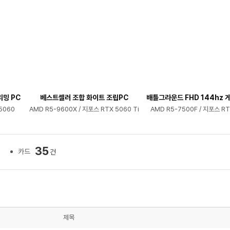
리밍 PC
베스트셀러 조합 화이트 조립PC
배틀그라운드 FHD 144hz 게
5060
AMD R5-9600X / 지포스 RTX 5060 Ti
AMD R5-7500F / 지포스 RT
35
카드
건
제목