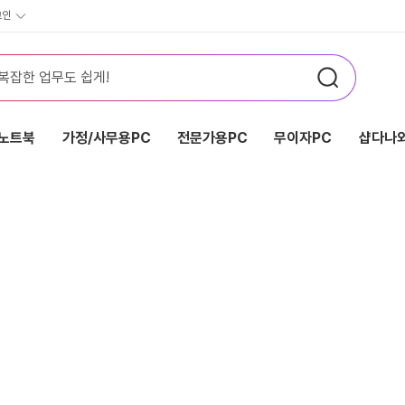
그인
노트북
가정/사무용PC
전문가용PC
무이자PC
샵다나와