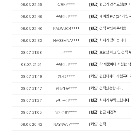
[현금]
현금가 견적요청합니다
08.07. 22:55
살모사****
[현금]
게이밍 PC (24개월 
08.07. 22:49
숲왈라비****
[현금]
견적 확인해주세용
08.07. 22:40
KALWUC4****
[현금]
최저가 찾아봅니다
08.07. 22:30
NAG3MNA****
[현금]
호환성 체크 및 견적 
08.07. 21:58
나****
[현금]
각 제품마다 저렴한 
08.07. 21:51
숲왈라비****
[카드]
편집디자이너 컴퓨터 
08.07. 21:49
황새2****
[카드]
견적신청합니다.
08.07. 21:47
참찔레꽃****
[현금]
최저가 부탁드립니다
08.07. 21:27
산너구리****
[현금]
현금 재견적
08.07. 21:05
달카라91****
[카드]
견적
08.07. 20:42
NAYNWJY****