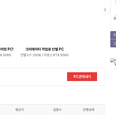
없
주
이밍 PC!
크리에이터 작업용 인텔 PC
X 5060
인텔 U7-250K / 지포스 RTX 5060
PC견적내기
평균가
입찰수
진행상태