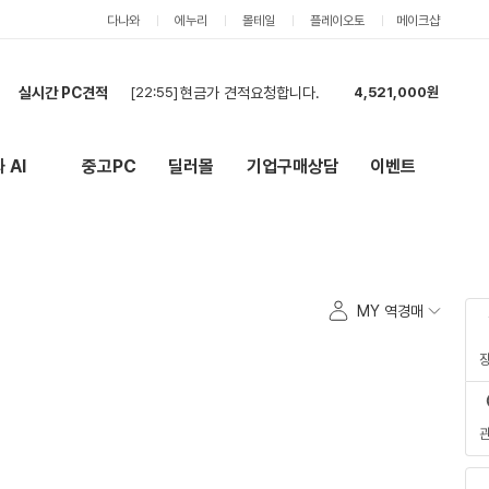
다나와
에누리
몰테일
플레이오토
메이크샵
실시간 PC견적
[22:55]
현금가 견적요청합니다.
4,521,000원
[22:49]
게이밍 PC (24개월 무이자 요청)
2,285,000원
[22:40]
견적 확인해주세용
2,398,000원
 AI
중고PC
딜러몰
기업구매상담
이벤트
New
외부 링크
[22:30]
최저가 찾아봅니다
756,000원
[21:58]
호환성 체크 및 견적 부탁드립니다.
1,147,000원
[21:51]
각 제품마다 저렴한 색상으로 맞춰주시고 24개월 무이자할부 되시는분 꼼꼼하게 검수해주실분 해주세
4,456,000원
[21:49]
편집디자이너 컴퓨터 견적 요청
1,784,000원
[21:47]
견적신청합니다.
5,914,000원
MY 역경매
[21:27]
최저가 부탁드립니다
6,135,000원
[21:05]
현금 재견적
754,000원