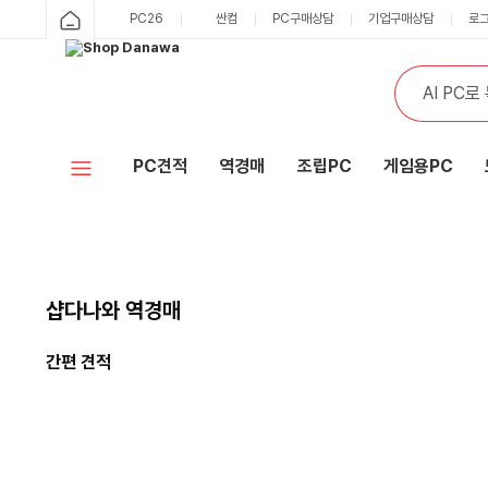
PC26
싼컴
PC구매상담
기업구매상담
로
PC견적
역경매
조립PC
게임용PC
샵다나와 역경매
간편 견적