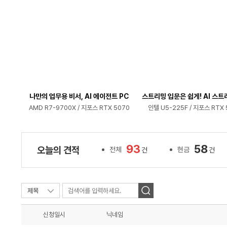
나만의 업무용 비서, AI 에이전트 PC
스트리밍 입문은 쉽게! AI 스트
AMD R7-9700X / 지포스 RTX 5070
인텔 U5-225F / 지포스 RTX 
93
58
오늘의 견적
전체
현금
건
건
신청일시
닉네임