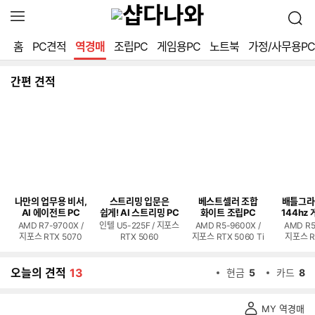
확
검
장
색
영
홈
PC견적
역경매
조립PC
게임용PC
노트북
가정/사무용PC
역
열
기
간편 견적
나만의 업무용 비서,
스트리밍 입문은
베스트셀러 조합
배틀그라
AI 에이전트 PC
쉽게! AI 스트리밍 PC
화이트 조립PC
144hz 
AMD R7-9700X /
인텔 U5-225F / 지포스
AMD R5-9600X /
AMD R5
지포스 RTX 5070
RTX 5060
지포스 RTX 5060 Ti
지포스 R
오늘의 견적
13
현금
5
카드
8
역
MY 역경매
경