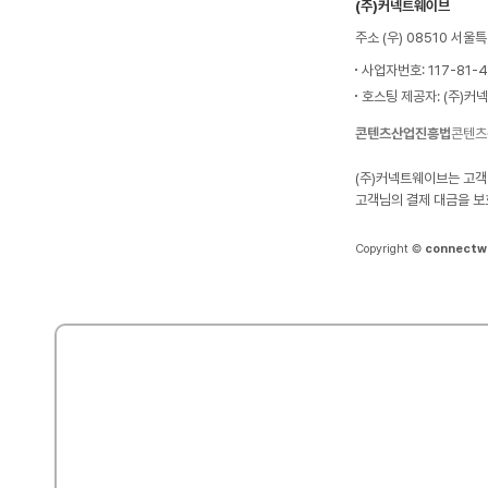
(주)커넥트웨이브
주소 (우) 08510 서
사업자번호: 117-81-
호스팅 제공자: (주)커
콘텐츠산업진흥법
콘텐츠
(주)커넥트웨이브는 고객
고객님의 결제 대금을 보
Copyright ©
connectw