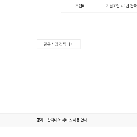
조립비
기본조립 + 1년 전국
같은 사양 견적 내기
공지
샵다나와 서비스 이용 안내