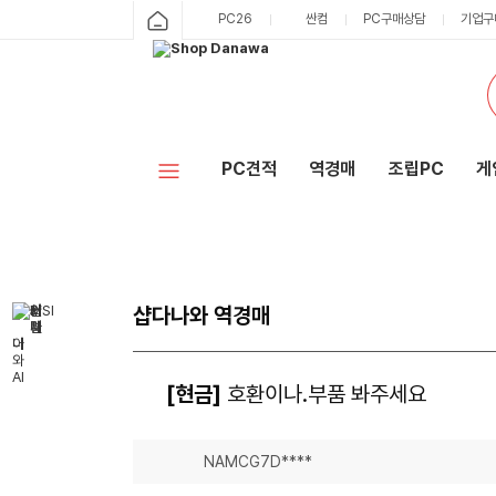
PC26
싼컴
PC구매상담
기업구
PC견적
역경매
조립PC
게
샵다나와 역경매
[현금]
호환이나.부품 봐주세요
NAMCG7D****