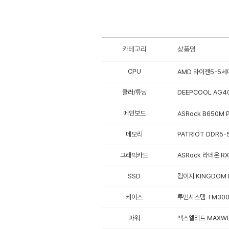
카테고리
상품명
CPU
AMD 라이젠5-5세대
쿨러/튜닝
DEEPCOOL AG40
메인보드
ASRock B650M 
메모리
PATRIOT DDR5-5
그래픽카드
ASRock 라데온 R
SSD
컴이지 KINGDOM N
케이스
투민시스템 TM300
파워
맥스엘리트 MAXWE