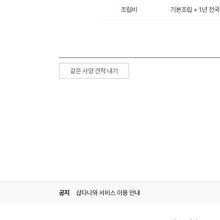
조립비
기본조립 + 1년 전국
같은 사양 견적 내기
공지
샵다나와 서비스 이용 안내