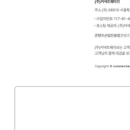
(주)커넥트웨이브
주소 (우) 08510 서
사업자번호: 117-81-
호스팅 제공자: (주)커
콘텐츠산업진흥법
콘텐츠
(주)커넥트웨이브는 고객
고객님의 결제 대금을 보
Copyright ©
connectw