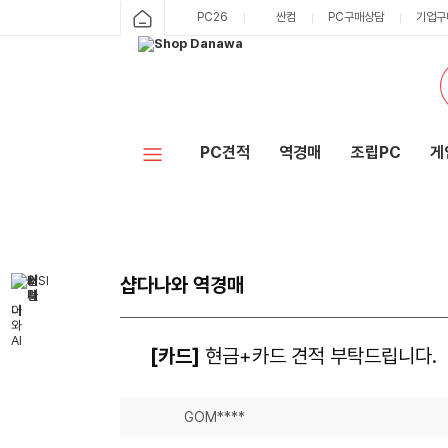
PC26
싼컴
PC구매상담
기업구
PC견적
역경매
조립PC
게
샵다나와 역경매
[카드]
현금+카드 견적 부탁드립니다.
GOM****