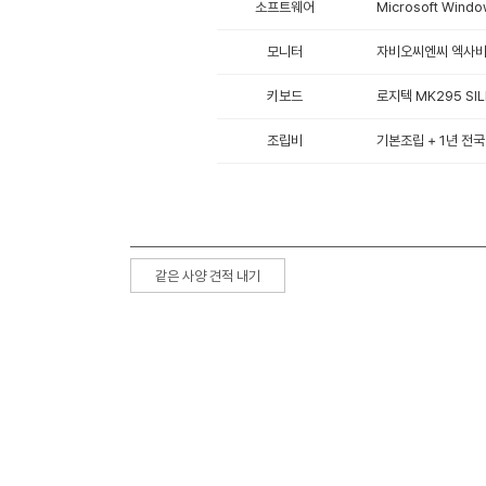
소프트웨어
Microsoft Windo
모니터
자비오씨엔씨 엑사비오
키보드
로지텍 MK295 SIL
조립비
기본조립 + 1년 전국
같은 사양 견적 내기