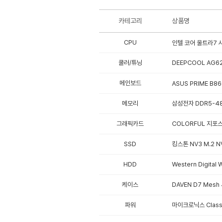
카테고리
상품명
CPU
인텔 코어 울트라7 시
쿨러/튜닝
DEEPCOOL AG62
메인보드
ASUS PRIME B8
메모리
삼성전자 DDR5-48
그래픽카드
COLORFUL 지포스 
SSD
킹스톤 NV3 M.2 N
HDD
Western Digita
케이스
DAVEN D7 Mesh
파워
마이크로닉스 Classi