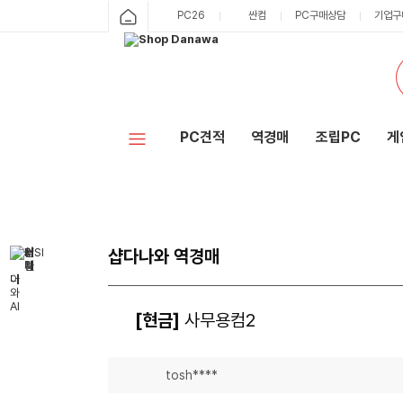
PC26
싼컴
PC구매상담
기업구
PC견적
역경매
조립PC
게
샵다나와 역경매
[현금]
사무용컴2
tosh****