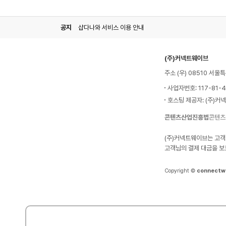
공지
샵다나와 서비스 이용 안내
(주)커넥트웨이브
주소 (우) 08510 서
사업자번호: 117-81-
호스팅 제공자: (주)커
콘텐츠산업진흥법
콘텐츠
(주)커넥트웨이브는 고객
고객님의 결제 대금을 보
Copyright ©
connectw