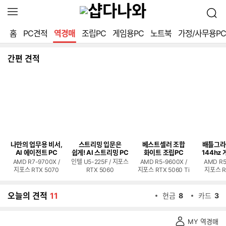
확
검
장
색
영
홈
PC견적
역경매
조립PC
게임용PC
노트북
가정/사무용PC
역
열
기
간편 견적
나만의 업무용 비서,
스트리밍 입문은
베스트셀러 조합
배틀그라
AI 에이전트 PC
쉽게! AI 스트리밍 PC
화이트 조립PC
144hz 
AMD R7-9700X /
인텔 U5-225F / 지포스
AMD R5-9600X /
AMD R5
지포스 RTX 5070
RTX 5060
지포스 RTX 5060 Ti
지포스 R
오늘의 견적
11
현금
8
카드
3
역
MY 역경매
경