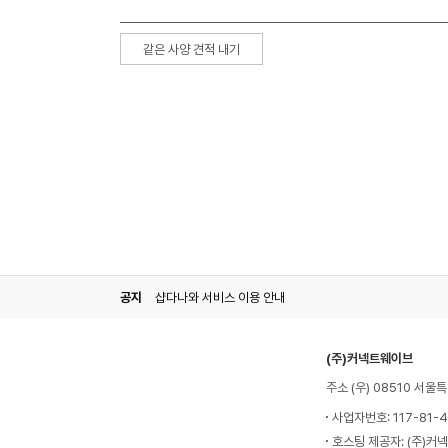
같은 사양 견적 내기
공지
샵다나와 서비스 이용 안내
(주)커넥트웨이브
주소 (우) 08510 서
사업자번호: 117-81-
호스팅 제공자: (주)커