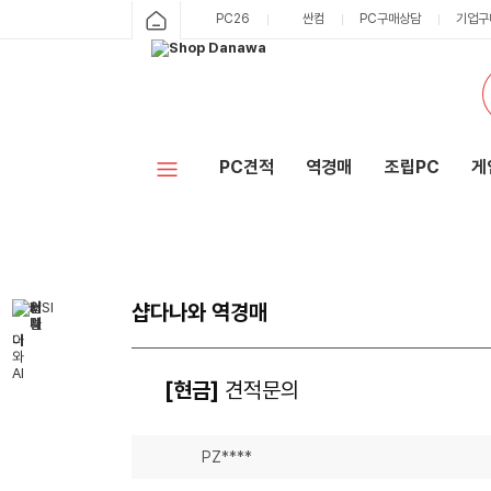
PC26
싼컴
PC구매상담
기업구
PC견적
역경매
조립PC
게
샵다나와 역경매
[현금]
견적문의
PZ****