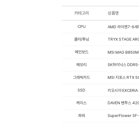
카테고리
상품명
CPU
AMD 라이젠7-6세대
쿨러/튜닝
TRYX STAGE AR
메인보드
MSI MAG B850M
메모리
SK하이닉스 DDR5-5
그래픽카드
MSI 지포스 RTX 5
SSD
키오시아 EXCERIA P
케이스
DAVEN 벤투스 420
파워
SuperFlower SF-