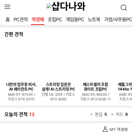
확
검
장
색
영
홈
PC견적
역경매
조립PC
게임용PC
노트북
가정/사무용PC
역
열
기
간편 견적
나만의 업무용 비서,
스트리밍 입문은
베스트셀러 조합
배틀그라
AI 에이전트 PC
쉽게! AI 스트리밍 PC
화이트 조립PC
144hz 
AMD R7-9700X /
인텔 U5-225F / 지포스
AMD R5-9600X /
AMD R5
지포스 RTX 5070
RTX 5060
지포스 RTX 5060 Ti
지포스 R
오늘의 견적
13
현금
5
카드
8
역
MY 역경매
경