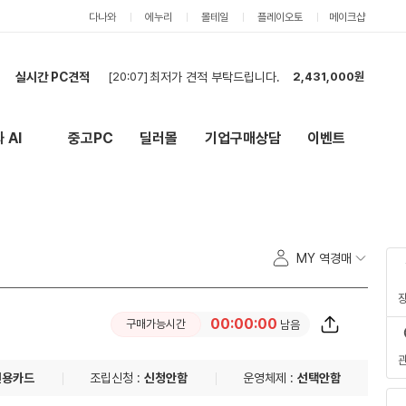
다나와
에누리
몰테일
플레이오토
메이크샵
[20:07]
최저가 견적 부탁드립니다.
2,431,000원
실시간 PC견적
[19:54]
cpu, 램, 메인보드만 견적 요청드립니다.
1,956,000원
[19:40]
사진가를 위한 PC
3,001,000원
 AI
중고PC
딜러몰
기업구매상담
이벤트
New
외부 링크
[19:27]
9600x / 5060ti 견적
2,289,000원
[19:06]
견적요청
12,470,000원
[18:25]
PC2대 견적요청입니다.
8,361,000원
[18:21]
견적신청입니다.
4,115,000원
[18:16]
PC구매견적입니다.
4,208,000원
MY 역경매
[18:03]
게임용 PC 견적부탁드립니다.
6,350,000원
[17:58]
견적요청합니다.
2,097,000원
[20:07]
최저가 견적 부탁드립니다.
2,431,000원
00:00:00
구매가능시간
남음
신용카드
조립신청 :
신청안함
운영체제 :
선택안함