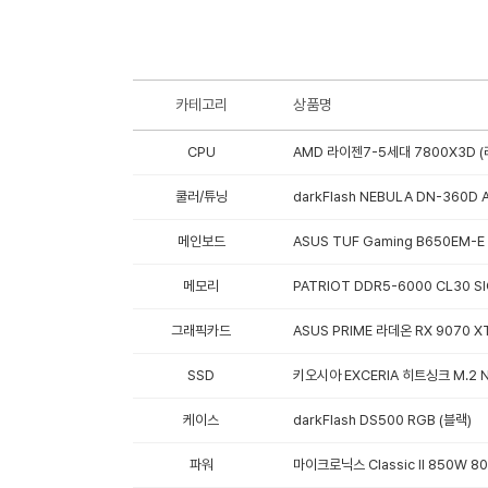
카테고리
상품명
CPU
AMD 라이젠7-5세대 7800X3D (
쿨러/튜닝
darkFlash NEBULA DN-360D 
메인보드
ASUS TUF Gaming B650EM-
메모리
PATRIOT DDR5-6000 CL30 S
그래픽카드
ASUS PRIME 라데온 RX 9070 
SSD
키오시아 EXCERIA 히트싱크 M.2 N
케이스
darkFlash DS500 RGB (블랙)
파워
마이크로닉스 Classic II 850W 