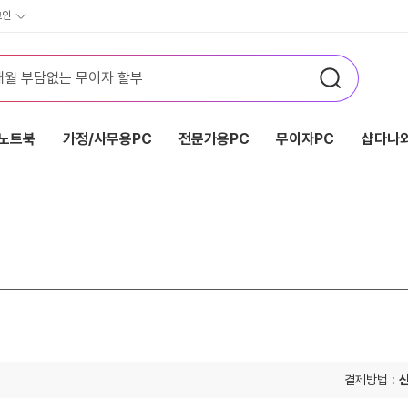
그인
노트북
가정/사무용PC
전문가용PC
무이자PC
샵다나와
결제방법 :