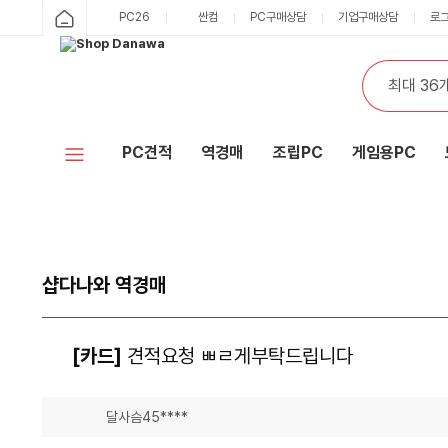
PC26
싼컴
PC구매상담
기업구매상담
로
PC견적
역경매
조립PC
게임용PC
샵다나와 역경매
[카드]
견적요청 ㅃㄹ게부탁드립니다
달사슴45****