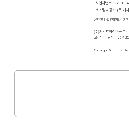
사업자번호: 117-81-
호스팅 제공자: (주)커
콘텐츠산업진흥법
콘텐츠
(주)커넥트웨이브는 고객
고객님의 결제 대금을 보
Copyright ©
connectw