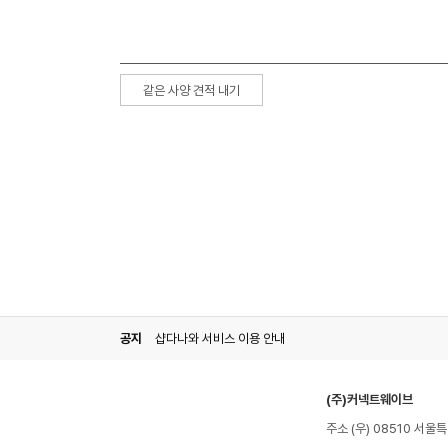
같은 사양 견적 내기
공지
샵다나와 서비스 이용 안내
(주)커넥트웨이브
주소 (우) 08510 서