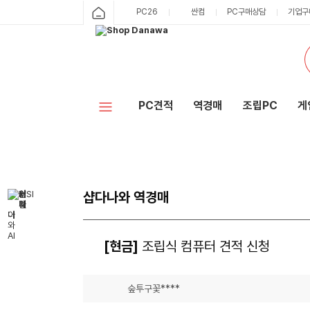
PC26
싼컴
PC구매상담
기업구
PC견적
역경매
조립PC
게
샵다나와 역경매
[현금]
조립식 컴퓨터 견적 신청
숲투구꽃****