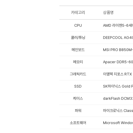
카테고리
상품명
CPU
AMD 라이젠5-6세대
쿨러/튜닝
DEEPCOOL AG40
메인보드
MSI PRO B850M-
메모리
Apacer DDR5-6
그래픽카드
이엠텍 지포스 RTX 5
SSD
SK하이닉스 Gold P3
케이스
darkFlash DCM3
파워
마이크로닉스 Classi
소프트웨어
Microsoft Win