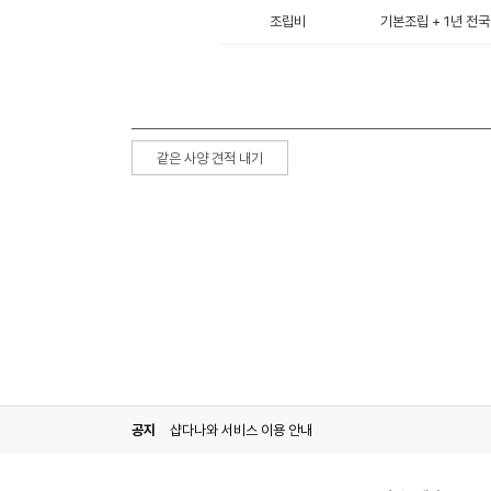
조립비
기본조립 + 1년 전국
같은 사양 견적 내기
공지
샵다나와 서비스 이용 안내