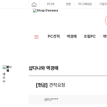
PC26
싼컴
PC구매상담
기업구
PC견적
역경매
조립PC
게
샵다나와 역경매
[현금]
견적요청
생쥐3****