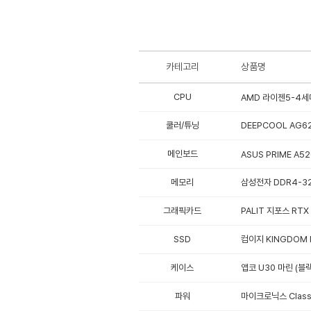
카테고리
상품명
CPU
AMD 라이젠5-4세대
쿨러/튜닝
DEEPCOOL AG62
메인보드
ASUS PRIME A5
메모리
삼성전자 DDR4-32
그래픽카드
PALIT 지포스 RTX
SSD
컴이지 KINGDOM N
케이스
앱코 U30 마린 (블랙
파워
마이크로닉스 Classi