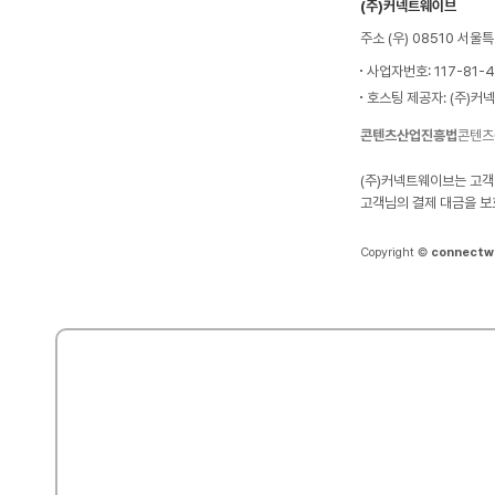
(주)커넥트웨이브
주소 (우) 08510 서
사업자번호: 117-81-
호스팅 제공자: (주)커
콘텐츠산업진흥법
콘텐츠
(주)커넥트웨이브는 고객
고객님의 결제 대금을 보
Copyright ©
connectw