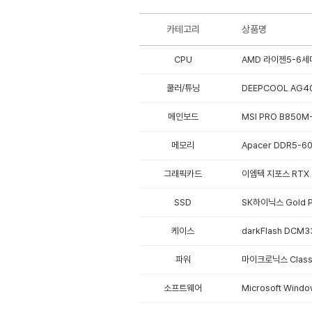
카테고리
상품명
CPU
AMD 라이젠5-6세대
쿨러/튜닝
DEEPCOOL AG40
메인보드
MSI PRO B850M-
메모리
Apacer DDR5-6
그래픽카드
이엠텍 지포스 RTX 5
SSD
SK하이닉스 Gold P3
케이스
darkFlash DCM3
파워
마이크로닉스 Classi
소프트웨어
Microsoft Win