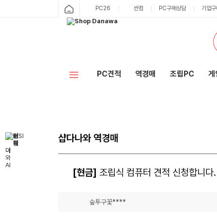
PC26
싼컴
PC구매상담
기업구
PC견적
역경매
조립PC
게
샵다나와 역경매
[현금]
조립식 컴퓨터 견적 신청합니다.
숲투구꽃****