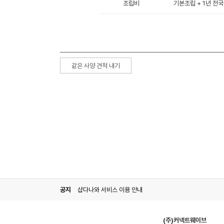
조립비
기본조립 + 1년 전국
같은 사양 견적 내기
공지
샵다나와 서비스 이용 안내
(주)커넥트웨이브