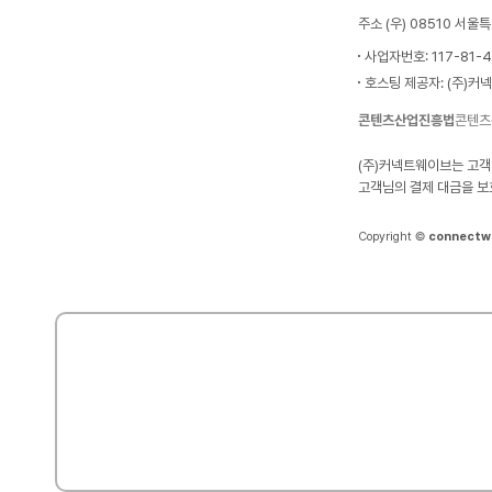
주소 (우) 08510 서
사업자번호: 117-81-
호스팅 제공자: (주)커
콘텐츠산업진흥법
콘텐츠
(주)커넥트웨이브는 고객
고객님의 결제 대금을 보
Copyright ©
connectw