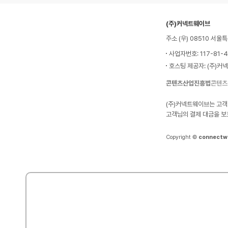
(주)커넥트웨이브
주소 (우) 08510 서
사업자번호: 117-81-
호스팅 제공자: (주)커
콘텐츠산업진흥법
콘텐츠
(주)커넥트웨이브는 고객
고객님의 결제 대금을 보
Copyright ©
connectw