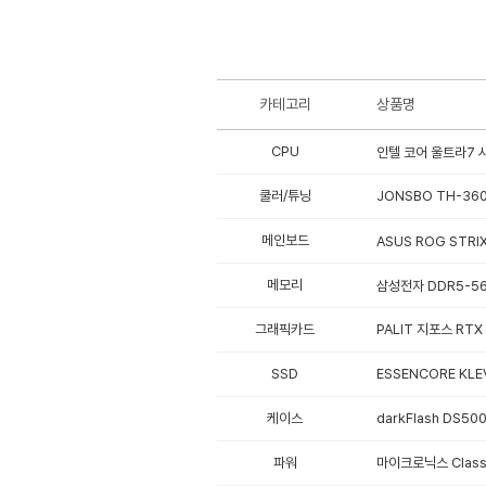
카테고리
상품명
CPU
인텔 코어 울트라7 시
쿨러/튜닝
JONSBO TH-360
메인보드
ASUS ROG STRI
메모리
삼성전자 DDR5-560
그래픽카드
PALIT 지포스 RTX
SSD
ESSENCORE KLEV
케이스
darkFlash DS50
파워
마이크로닉스 Classi