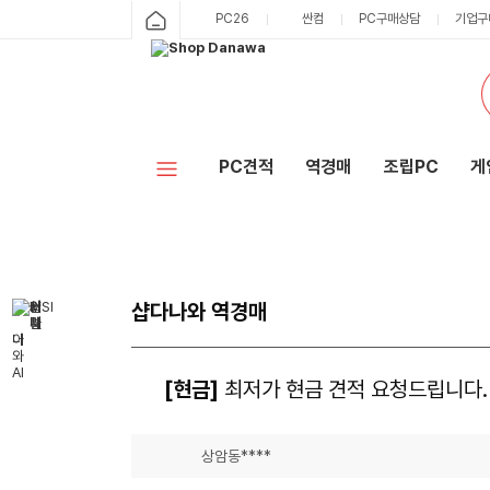
PC26
싼컴
PC구매상담
기업구
PC견적
역경매
조립PC
게
샵다나와 역경매
[현금]
최저가 현금 견적 요청드립니다.
상암동****