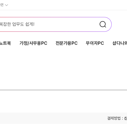
그인
노트북
가정/사무용PC
전문가용PC
무이자PC
샵다나와
결제방법 :