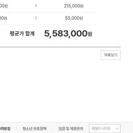
00
1
215,000
원
원
00
1
55,000
원
원
5,583,000
평균가 합계
원
목록보기
처리방침
청소년 보호정책
입점 및 제휴문의