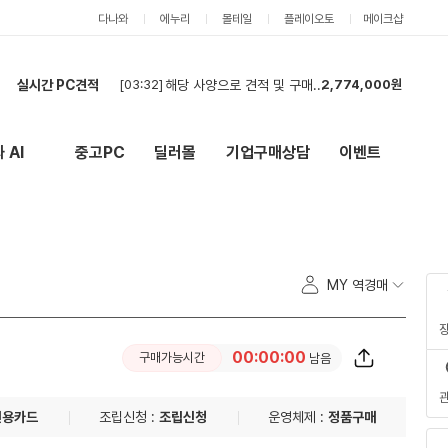
다나와
에누리
몰테일
플레이오토
메이크샵
실시간 PC견적
[03:32]
해당 사양으로 견적 및 구매 희망합니다
2,774,000원
[02:14]
견적
3,489,000원
[01:48]
현금최저가 부탁드립니다
3,751,000원
 AI
중고PC
딜러몰
기업구매상담
이벤트
New
외부 링크
[01:32]
ㅅ
2,842,000원
[01:11]
컴퓨터 견적 구매합니다.
1,786,000원
[01:10]
컴퓨터 견적
1,786,000원
[01:08]
컴퓨터 견적 구매합니다.
3,768,000원
[01:08]
견적 부탁드립니다!
5,227,000원
MY 역경매
[00:55]
현금 최저가 문의
2,093,000원
[00:44]
부품구매해요
1,064,000원
00:00:00
구매가능시간
남음
신용카드
조립신청 :
조립신청
운영체제 :
정품구매