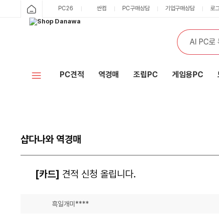
PC26
싼컴
PC구매상담
기업구매상담
로
PC견적
역경매
조립PC
게임용PC
샵다나와 역경매
[카드]
견적 신청 올립니다.
흑일개미****