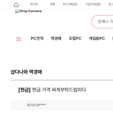
PC26
싼컴
PC구매상담
기업구매상담
로
PC견적
역경매
조립PC
게임용PC
샵다나와 역경매
[현금]
현금 가격 싸게부탁드립미다
흑저무새****