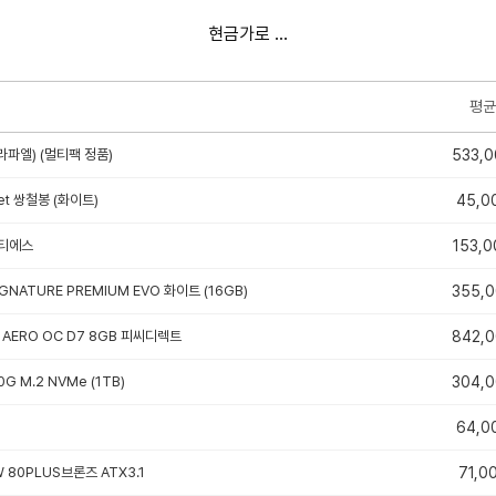
현금가로 ...
평균
라파엘) (멀티팩 정품)
533,0
iet 쌍철봉 (화이트)
45,0
씨티에스
153,0
IGNATURE PREMIUM EVO 화이트 (16GB)
355,
i AERO OC D7 8GB 피씨디렉트
842,
G M.2 NVMe (1TB)
304,
64,0
 80PLUS브론즈 ATX3.1
71,0