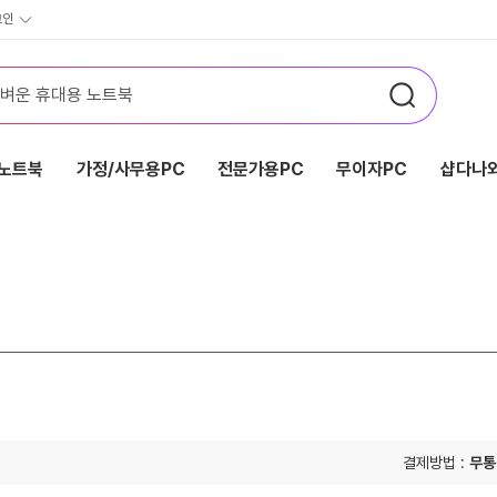
그인
노트북
가정/사무용PC
전문가용PC
무이자PC
샵다나와
결제방법 :
무통