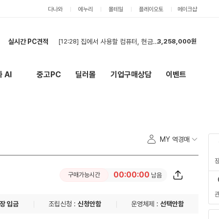
다나와
에누리
몰테일
플레이오토
메이크샵
실시간 PC견적
[12:28]
집에서 사용할 컴퓨터, 현금결제로 견적 신청합니다.
3,258,000원
[12:10]
빠른 견적 부탁드립니다!!(현금)
2,460,000원
[11:56]
할부가능견적요청
5,322,000원
 AI
중고PC
딜러몰
기업구매상담
이벤트
New
외부 링크
[11:48]
[회사] 워크스테이션 견적 요청
7,652,000원
[11:39]
견적 요청합니다.
2,913,000원
[11:34]
영상편집 및 ai작업용
2,211,000원
[11:29]
부품견적서
2,913,000원
[11:28]
견적
1,278,000원
MY 역경매
[11:25]
[회사] GPU 및 파워 부품 견적 요청합니다.
3,036,000원
[11:20]
입찰
9,000원
00:00:00
구매가능시간
남음
장 입금
조립신청 :
신청안함
운영체제 :
선택안함