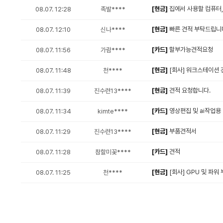
[현금]
집에서 사용할 컴퓨터,
08.07. 12:28
족발****
[현금]
빠른 견적 부탁드립니다
08.07. 12:10
신나****
[카드]
할부가능견적요청
08.07. 11:56
가람****
[현금]
[회사] 워크스테이션 
08.07. 11:48
천****
[현금]
견적 요청합니다.
08.07. 11:39
진수련13****
[카드]
영상편집 및 ai작업용
08.07. 11:34
kimte****
[현금]
부품견적서
08.07. 11:29
진수련13****
[카드]
견적
08.07. 11:28
참할미꽃****
[현금]
[회사] GPU 및 파워
08.07. 11:25
천****