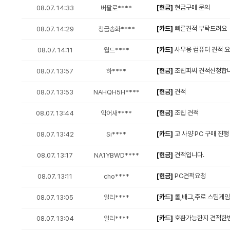
[현금]
현금구매 문의
08.07. 14:33
버팔로****
[카드]
빠른견적 부탁드려요
08.07. 14:29
청금송화****
[카드]
사무용 컴퓨터 견적 요
08.07. 14:11
월드****
[현금]
조립피씨 견적신청합
08.07. 13:57
하****
[현금]
견적
08.07. 13:53
NAHQH5H****
[현금]
조립 견적
08.07. 13:44
악어새****
[카드]
고 사양 PC 구매 진행
08.07. 13:42
Si****
[현금]
견적입니다.
08.07. 13:17
NA1YBWD****
[현금]
PC견적요청
08.07. 13:11
cho****
[카드]
롤,배그,주로 스팀게
08.07. 13:05
일리****
[카드]
호환가능한지 견적한
08.07. 13:04
일리****