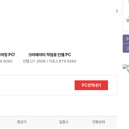
없
주
이밍 PC!
크리에이터 작업용 인텔 PC
X 5060
인텔 U7-250K / 지포스 RTX 5060
PC견적내기
평균가
입찰수
진행상태