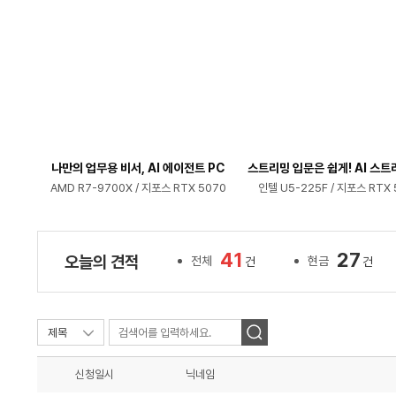
나만의 업무용 비서, AI 에이전트 PC
스트리밍 입문은 쉽게! AI 스트
AMD R7-9700X / 지포스 RTX 5070
인텔 U5-225F / 지포스 RTX 
41
27
오늘의 견적
전체
현금
건
건
신청일시
닉네임