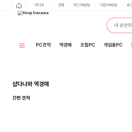
PC26
싼컴
PC구매상담
기업구매상담
로
PC견적
역경매
조립PC
게임용PC
샵다나와 역경매
간편 견적