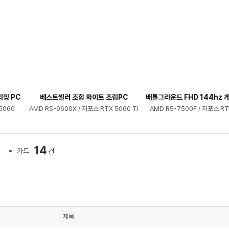
리밍 PC
베스트셀러 조합 화이트 조립PC
배틀그라운드 FHD 144hz 게
5060
AMD R5-9600X / 지포스 RTX 5060 Ti
AMD R5-7500F / 지포스 RT
14
카드
건
제목