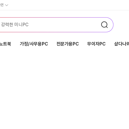
그인
노트북
가정/사무용PC
전문가용PC
무이자PC
샵다나와