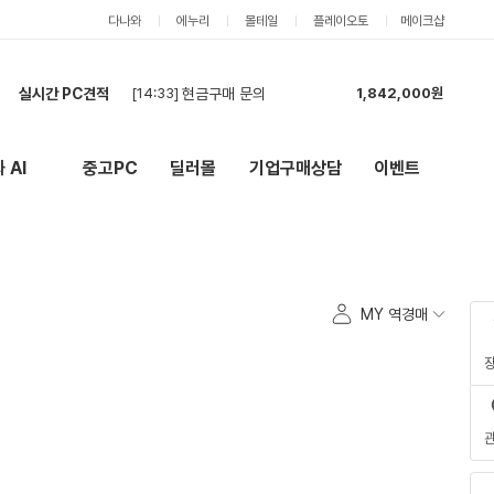
다나와
에누리
몰테일
플레이오토
메이크샵
[14:33]
현금구매 문의
1,842,000원
실시간 PC견적
[14:29]
빠른견적 부탁드려요
6,911,000원
[14:11]
사무용 컴퓨터 견적 요청합니다. 총 4대 분량입니다.
2,088,000원
 AI
중고PC
딜러몰
기업구매상담
이벤트
New
외부 링크
[13:57]
조립피씨 견적신청합니다
1,796,000원
[13:53]
견적
1,278,000원
[13:44]
조립 견적
5,294,000원
[13:42]
고 사양 PC 구매 진행 예정
7,270,000원
[13:17]
견적입니다.
5,606,000원
MY 역경매
[13:11]
PC견적요청
3,528,000원
[13:05]
롤,배그,주로 스팀게임 합니다 견적한번 부탁드립니다
3,218,000원
[14:33]
현금구매 문의
1,842,000원