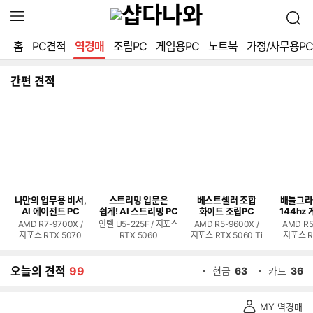
확
검
장
색
영
홈
PC견적
역경매
조립PC
게임용PC
노트북
가정/사무용PC
역
열
기
간편 견적
나만의 업무용 비서,
스트리밍 입문은
베스트셀러 조합
배틀그라
AI 에이전트 PC
쉽게! AI 스트리밍 PC
화이트 조립PC
144hz 
AMD R7-9700X /
인텔 U5-225F / 지포스
AMD R5-9600X /
AMD R5
지포스 RTX 5070
RTX 5060
지포스 RTX 5060 Ti
지포스 R
오늘의 견적
99
현금
63
카드
36
역
MY 역경매
경