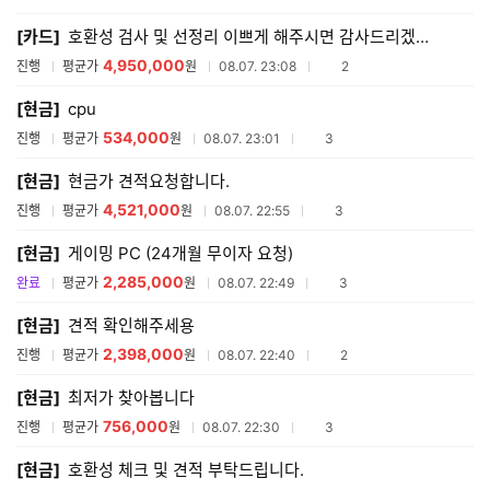
매
[카드]
호환성 검사 및 선정리 이쁘게 해주시면 감사드리겠습니다
견
적
4,950,000
참여업체수
진행
평균가
원
08.07. 23:08
2
리
스
[현금]
cpu
트
534,000
참여업체수
진행
평균가
원
08.07. 23:01
3
[현금]
현금가 견적요청합니다.
4,521,000
참여업체수
진행
평균가
원
08.07. 22:55
3
[현금]
게이밍 PC (24개월 무이자 요청)
2,285,000
참여업체수
완료
평균가
원
08.07. 22:49
3
[현금]
견적 확인해주세용
2,398,000
참여업체수
진행
평균가
원
08.07. 22:40
2
[현금]
최저가 찾아봅니다
756,000
참여업체수
진행
평균가
원
08.07. 22:30
3
[현금]
호환성 체크 및 견적 부탁드립니다.