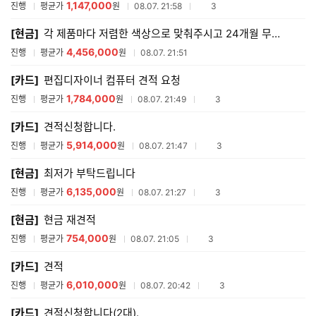
1,147,000
참여업체수
진행
평균가
원
08.07. 21:58
3
[현금]
각 제품마다 저렴한 색상으로 맞춰주시고 24개월 무이자할부 되시는분 꼼꼼하게 검수해주실분 해주세
4,456,000
진행
평균가
원
08.07. 21:51
[카드]
편집디자이너 컴퓨터 견적 요청
1,784,000
참여업체수
진행
평균가
원
08.07. 21:49
3
[카드]
견적신청합니다.
5,914,000
참여업체수
진행
평균가
원
08.07. 21:47
3
[현금]
최저가 부탁드립니다
6,135,000
참여업체수
진행
평균가
원
08.07. 21:27
3
[현금]
현금 재견적
754,000
참여업체수
진행
평균가
원
08.07. 21:05
3
[카드]
견적
6,010,000
참여업체수
진행
평균가
원
08.07. 20:42
3
[카드]
견적신청합니다(2대).