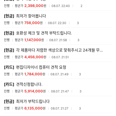
2,398,000
참여업체수
진행
평균가
원
08.07. 22:40
2
[현금]
최저가 찾아봅니다
756,000
참여업체수
진행
평균가
원
08.07. 22:30
3
[현금]
호환성 체크 및 견적 부탁드립니다.
1,147,000
참여업체수
진행
평균가
원
08.07. 21:58
3
[현금]
각 제품마다 저렴한 색상으로 맞춰주시고 24개월 무이자할부 되시는분 꼼꼼하게 검수해주실분 해주세
4,456,000
진행
평균가
원
08.07. 21:51
[카드]
편집디자이너 컴퓨터 견적 요청
1,784,000
참여업체수
진행
평균가
원
08.07. 21:49
3
[카드]
견적신청합니다.
5,914,000
참여업체수
진행
평균가
원
08.07. 21:47
3
[현금]
최저가 부탁드립니다
6,135,000
참여업체수
진행
평균가
원
08.07. 21:27
3