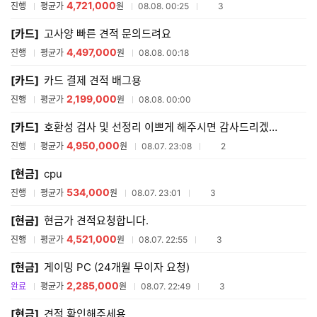
4,721,000
참여업체수
진행
평균가
원
08.08. 00:25
3
[카드]
고사양 빠른 견적 문의드려요
4,497,000
진행
평균가
원
08.08. 00:18
[카드]
카드 결제 견적 배그용
2,199,000
진행
평균가
원
08.08. 00:00
[카드]
호환성 검사 및 선정리 이쁘게 해주시면 감사드리겠습니다
4,950,000
참여업체수
진행
평균가
원
08.07. 23:08
2
[현금]
cpu
534,000
참여업체수
진행
평균가
원
08.07. 23:01
3
[현금]
현금가 견적요청합니다.
4,521,000
참여업체수
진행
평균가
원
08.07. 22:55
3
[현금]
게이밍 PC (24개월 무이자 요청)
2,285,000
참여업체수
완료
평균가
원
08.07. 22:49
3
[현금]
견적 확인해주세용