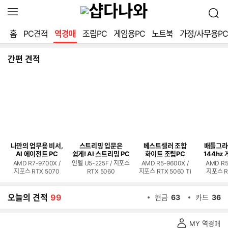
확
검
장
색
영
홈
PC견적
역경매
조립PC
게임용PC
노트북
가정/사무용PC
역
열
기
간편 견적
나만의 업무용 비서,
스트리밍 입문은
베스트셀러 조합
배틀그라
AI 에이전트 PC
쉽게! AI 스트리밍 PC
화이트 조립PC
144hz 
AMD R7-9700X /
인텔 U5-225F / 지포스
AMD R5-9600X /
AMD R5
지포스 RTX 5070
RTX 5060
지포스 RTX 5060 Ti
지포스 R
오늘의 견적
99
현금
63
카드
36
역
MY 역경매
경