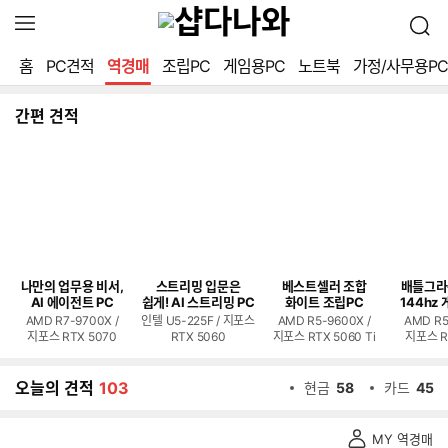
확
검
장
색
영
홈
PC견적
역경매
조립PC
게임용PC
노트북
가정/사무용PC
역
열
기
간편 견적
나만의 업무용 비서,
스트리밍 입문은
베스트셀러 조합
배틀그라
AI 에이전트 PC
쉽게! AI 스트리밍 PC
화이트 조립PC
144hz 
AMD R7-9700X /
인텔 U5-225F / 지포스
AMD R5-9600X /
AMD R5
지포스 RTX 5070
RTX 5060
지포스 RTX 5060 Ti
지포스 R
오늘의 견적
103
현금
58
카드
45
역
MY 역경매
경