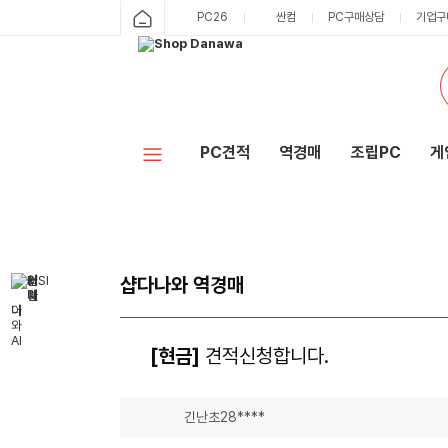
PC26
싼컴
PC구매상담
기업구
PC견적
역경매
조립PC
게
샵다나와 역경매
[현금]
견적신청합니다.
긴난초28****