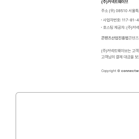
(주)커넥트웨이브
주소 (우) 08510 서
사업자번호: 117-81-
호스팅 제공자: (주)커
콘텐츠산업진흥법
콘텐츠
(주)커넥트웨이브는 고객
고객님의 결제 대금을 보
Copyright ©
connectw