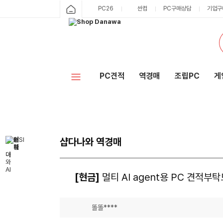
PC26
싼컴
PC구매상담
기업구
PC견적
역경매
조립PC
게
샵다나와 역경매
[현금]
멀티 AI agent용 PC 견적부
똘똘****