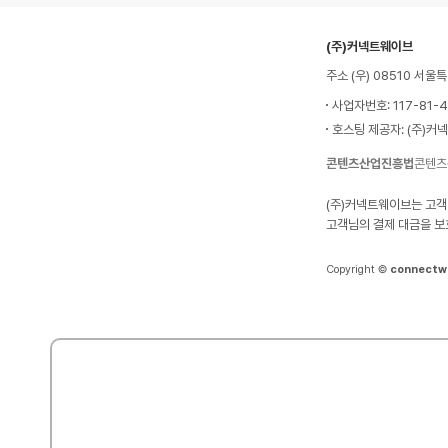
(주)커넥트웨이브
주소 (우) 08510 서
사업자번호: 117-81-
호스팅 제공자: (주)커
콘텐츠산업진흥법
콘텐츠
(주)커넥트웨이브는 고객
고객님의 결제 대금을 보
Copyright ©
connectw