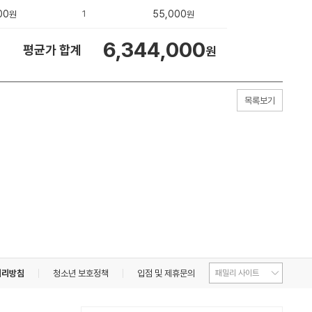
00
1
55,000
원
원
6,344,000
평균가 합계
원
목록보기
처리방침
청소년 보호정책
입점 및 제휴문의