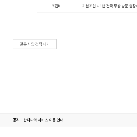
조립비
기본조립 + 1년 전국 무상 방문 출장A
같은 사양 견적 내기
공지
샵다나와 서비스 이용 안내