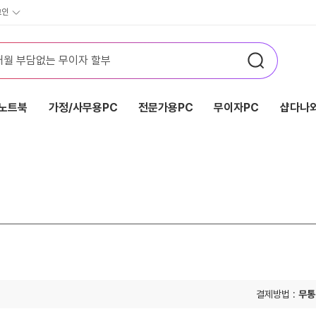
그인
노트북
가정/사무용PC
전문가용PC
무이자PC
샵다나와
결제방법 :
무통