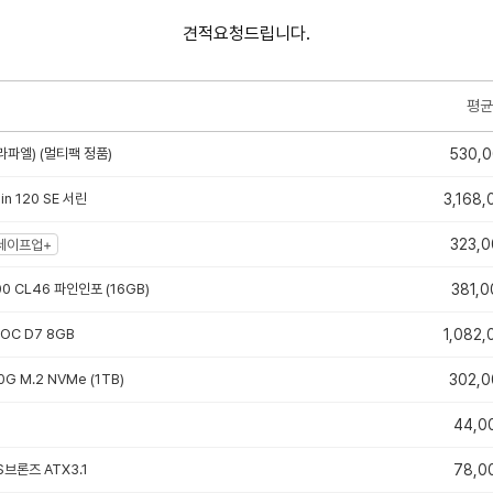
견적요청드립니다.
평균
라파엘) (멀티팩 정품)
530,
sin 120 SE 서린
3,168,
323,0
세이프업+
00 CL46 파인인포 (16GB)
381,0
 OC D7 8GB
1,082,
G M.2 NVMe (1TB)
302,0
44,0
S브론즈 ATX3.1
78,0