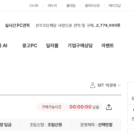
다나와
에누리
몰테일
플레이오토
메이크샵
[03:32]
해당 사양으로 견적 및 구매 희망합니다
2,774,000원
실시간 PC견적
[02:14]
견적
3,489,000원
[01:48]
현금최저가 부탁드립니다
3,751,000원
 AI
중고PC
딜러몰
기업구매상담
이벤트
New
외부 링크
[01:32]
ㅅ
2,842,000원
[01:11]
컴퓨터 견적 구매합니다.
1,786,000원
[01:10]
컴퓨터 견적
1,786,000원
[01:08]
컴퓨터 견적 구매합니다.
3,768,000원
[01:08]
견적 부탁드립니다!
5,227,000원
MY 역경매
[00:55]
현금 최저가 문의
2,093,000원
[00:44]
부품구매해요
1,064,000원
[03:32]
해당 사양으로 견적 및 구매 희망합니다
2,774,000원
00:00:00
구매가능시간
남음
장 입금
조립신청 :
조립신청
운영체제 :
선택안함