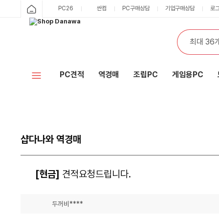
PC26
싼컴
PC구매상담
기업구매상담
로
PC견적
역경매
조립PC
게임용PC
샵다나와 역경매
[현금]
견적요청드립니다.
두꺼비****