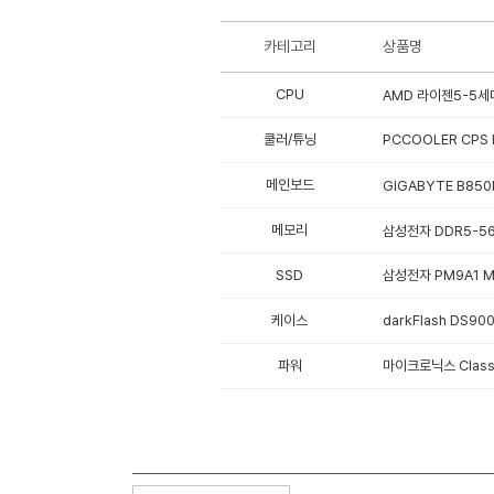
카테고리
상품명
CPU
AMD 라이젠5-5세대
쿨러/튜닝
PCCOOLER CPS 
메인보드
GIGABYTE B850
메모리
삼성전자 DDR5-56
SSD
삼성전자 PM9A1 M.
케이스
darkFlash DS9
파워
마이크로닉스 Classi