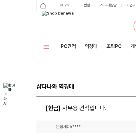
PC26
싼컴
PC구매상담
기업구
PC견적
역경매
조립PC
게
샵다나와 역경매
[현금]
사무용 견적입니다.
은참새05****