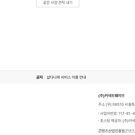
같은 사양 견적 내기
공지
샵다나와 서비스 이용 안내
(주)커넥트웨이브
주소 (우) 08510 서
사업자번호: 117-81-
호스팅 제공자: (주)커
콘텐츠산업진흥법
콘텐츠