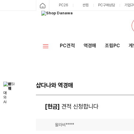
PC26
싼컴
PC구매상담
기업구
PC견적
역경매
조립PC
게
샵다나와 역경매
[현금]
견적 신청합니다
왈라비****