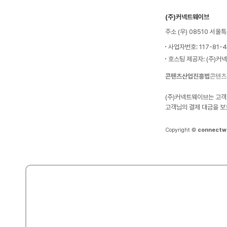
(주)커넥트웨이브
주소 (우) 08510 서
사업자번호: 117-81-
호스팅 제공자: (주)커
콘텐츠산업진흥법
콘텐츠
(주)커넥트웨이브는 고객
고객님의 결제 대금을 보
Copyright ©
connectw