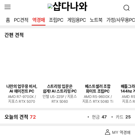
확
검
장
색
영
홈
PC견적
역경매
조립PC
게임용PC
노트북
가정/사무용PC
역
열
기
간편 견적
나만의 업무용 비서,
스트리밍 입문은
베스트셀러 조합
배틀그라
AI 에이전트 PC
쉽게! AI 스트리밍 PC
화이트 조립PC
144hz 
AMD R7-9700X /
인텔 U5-225F / 지포스
AMD R5-9600X /
AMD R5
지포스 RTX 5070
RTX 5060
지포스 RTX 5060 Ti
지포스 R
오늘의 견적
72
현금
47
카드
25
역
MY 역경매
경