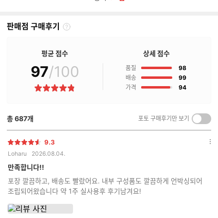
판매점 구매후기
판
매
점
평균 점수
상세 점수
구
97
/100
점
매
품질
98
후
점
배송
99
기
점
가격
94
별
란?
점
총
687
개
포토 구매후기만 보기
켜
기/
끄
9.3
별
옵
기
Loharu
2026.08.04.
점
션
더
만족합니다!!
보
포장 깔끔하고, 배송도 빨랐어요. 내부 구성품도 깔끔하게 언박싱되어
기
조립되어왔습니다 약 1주 실사용후 후기남겨요!