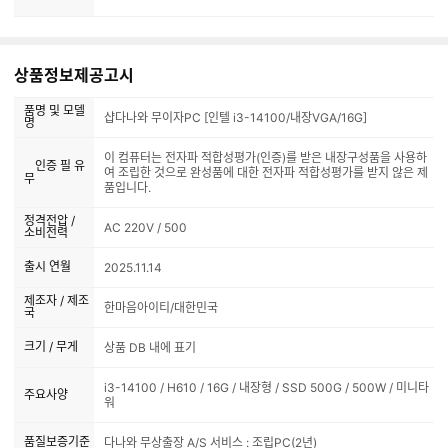
상품정보제공고시
품명 및 모델
샵다나와 무이자PC [인텔 i3-14100/내장VGA/16G]
명
이 컴퓨터는 전자파 적합성평가(인증)를 받은 내장구성품을 사용하
인증 필 유
여 조립한 것으로 완성품에 대한 전자파 적합성평가를 받지 않은 제
무
품입니다.
정격전압 /
AC 220V / 500
소비전력
출시 연월
2025.11.14
제조자 / 제조
한마음아이티/대한민국
국
크기 / 무게
상품 DB 내에 표기
i3-14100 / H610 / 16G / 내장형 / SSD 500G / 500W / 미니타
주요사양
워
품질보증기준
다나와 무상출장 A/S 서비스 : 조립PC(2년)