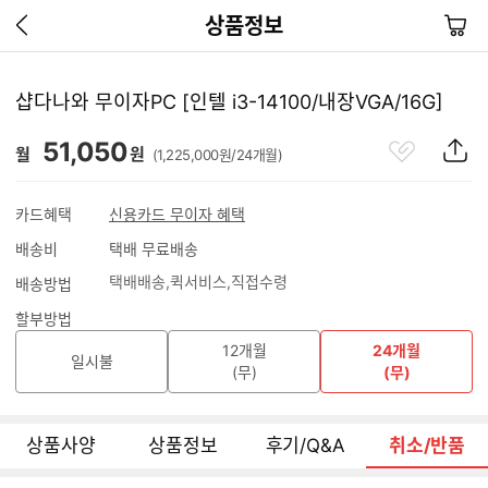
이
장
상품정보
전
바
페
구
이
니
샵다나와 무이자PC [인텔 i3-14100/내장VGA/16G]
지
가
관
상
51,050
기
월
원
(1,225,000원/24개월)
심
품
상
S
품
N
카드혜택
신용카드 무이자 혜택
S
배송비
택배 무료배송
공
유
택배배송
퀵서비스
직접수령
배송방법
하
기
할부방법
12개월
24개월
일시불
(무)
(무)
상품사양
상품정보
후기/Q&A
취소/반품