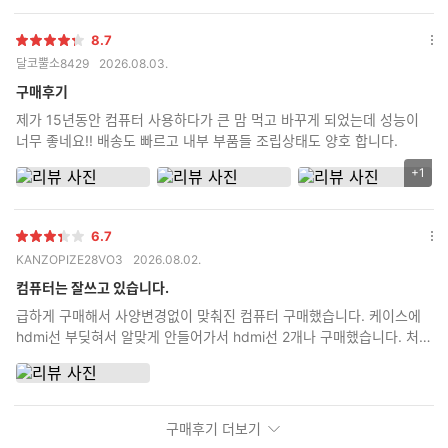
8.7
별
옵
달코뿔소8429
2026.08.03.
점
션
더
구매후기
보
제가 15년동안 컴퓨터 사용하다가 큰 맘 먹고 바꾸게 되었는데 성능이
기
너무 좋네요!! 배송도 빠르고 내부 부품들 조립상태도 양호 합니다.
+1
리
뷰
이
6.7
미
별
옵
KANZOPIZE28VO3
2026.08.02.
지
점
션
추
더
컴퓨터는 잘쓰고 있습니다.
가
보
급하게 구매해서 사양변경없이 맞춰진 컴퓨터 구매했습니다. 케이스에
기
갯
hdmi선 부딪혀서 알맞게 안들어가서 hdmi선 2개나 구매했습니다. 처음
수
부터 안내사항에 dp선으로 구매하라고 하던가 hdmi선 어댑터 부분 두
꺼우면 케이스에 부딪혀서 안들어간다고 안내라도 해주세요.
구매후기 더보기