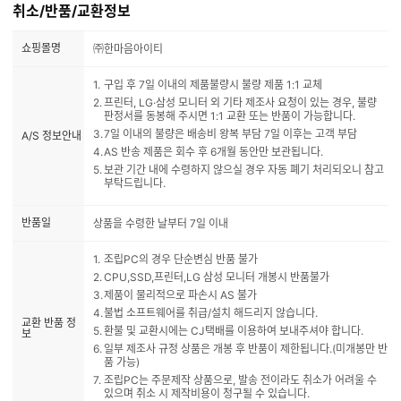
취소/반품/교환정보
쇼핑몰명
㈜한마음아이티
구입 후 7일 이내의 제품불량시 불량 제품 1:1 교체
프린터, LG·삼성 모니터 외 기타 제조사 요청이 있는 경우, 불량
판정서를 동봉해 주시면 1:1 교환 또는 반품이 가능합니다.
7일 이내의 불량은 배송비 왕복 부담 7일 이후는 고객 부담
A/S 정보안내
AS 반송 제품은 회수 후 6개월 동안만 보관됩니다.
보관 기간 내에 수령하지 않으실 경우 자동 폐기 처리되오니 참고
부탁드립니다.
반품일
상품을 수령한 날부터 7일 이내
조립PC의 경우 단순변심 반품 불가
CPU,SSD,프린터,LG 삼성 모니터 개봉시 반품불가
제품이 물리적으로 파손시 AS 불가
불법 소프트웨어를 취급/설치 해드리지 않습니다.
교환 반품 정
환불 및 교환시에는 CJ택배를 이용하여 보내주셔야 합니다.
보
일부 제조사 규정 상품은 개봉 후 반품이 제한됩니다.(미개봉만 반
품 가능)
조립PC는 주문제작 상품으로, 발송 전이라도 취소가 어려울 수
있으며 취소 시 제작비용이 청구될 수 있습니다.