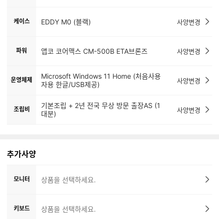
케이스
EDDY M0 (블랙)
사양변경
파워
앱코 코어맥스 CM-500B ETA브론즈
사양변경
Microsoft Windows 11 Home (처음사용
운영체제
사양변경
자용 한글/USB제공)
기본조립 + 2년 전국 무상 방문 출장AS (1
조립비
사양변경
대분)
추가사양
모니터
상품을 선택하세요.
키보드
상품을 선택하세요.