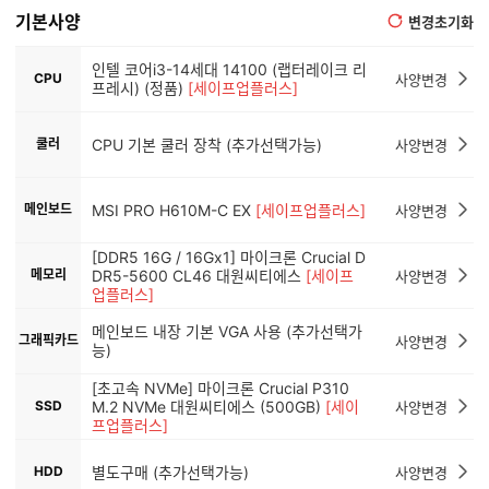
기본사양
변경초기화
인텔 코어i3-14세대 14100 (랩터레이크 리
CPU
사양변경
프레시) (정품)
[세이프업플러스]
쿨러
CPU 기본 쿨러 장착 (추가선택가능)
사양변경
메인보드
MSI PRO H610M-C EX
[세이프업플러스]
사양변경
[DDR5 16G / 16Gx1] 마이크론 Crucial D
메모리
DR5-5600 CL46 대원씨티에스
[세이프
사양변경
업플러스]
메인보드 내장 기본 VGA 사용 (추가선택가
그래픽카드
사양변경
능)
[초고속 NVMe] 마이크론 Crucial P310
SSD
M.2 NVMe 대원씨티에스 (500GB)
[세이
사양변경
프업플러스]
HDD
별도구매 (추가선택가능)
사양변경