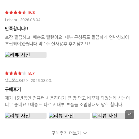
9.3
별
옵
Loharu
2026.08.04.
점
션
더
만족합니다!!
보
포장 깔끔하고, 배송도 빨랐어요. 내부 구성품도 깔끔하게 언박싱되어
기
조립되어왔습니다 약 1주 실사용후 후기남겨요!
8.7
별
옵
달코뿔소8429
2026.08.03.
점
션
더
구매후기
보
제가 15년동안 컴퓨터 사용하다가 큰 맘 먹고 바꾸게 되었는데 성능이
기
너무 좋네요!! 배송도 빠르고 내부 부품들 조립상태도 양호 합니다.
+1
리
뷰
이
구매후기 더보기
미