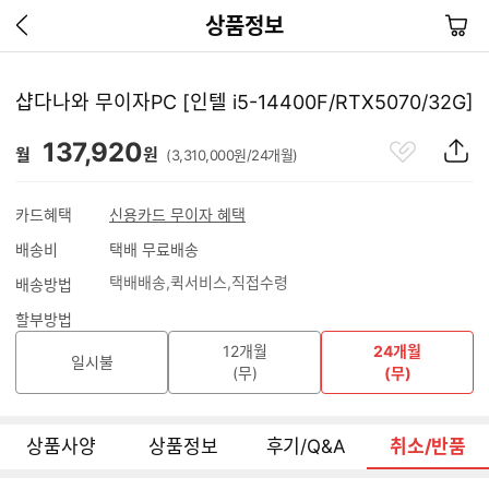
이
장
상품정보
전
바
페
구
이
니
샵다나와 무이자PC [인텔 i5-14400F/RTX5070/32G]
지
가
관
상
137,920
기
월
원
(3,310,000원/24개월)
심
품
상
S
품
N
카드혜택
신용카드 무이자 혜택
S
배송비
택배 무료배송
공
유
택배배송
퀵서비스
직접수령
배송방법
하
기
할부방법
12개월
24개월
일시불
(무)
(무)
상품사양
상품정보
후기/Q&A
취소/반품