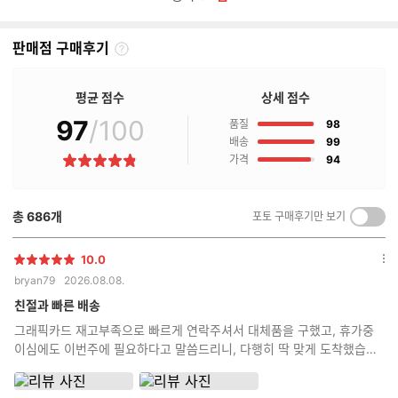
판매점 구매후기
판
매
점
평균 점수
상세 점수
구
97
/100
점
매
품질
98
후
점
배송
99
기
점
가격
94
별
란?
점
총
686
개
포토 구매후기만 보기
켜
기/
끄
10.0
별
옵
기
bryan79
2026.08.08.
점
션
더
친절과 빠른 배송
보
그래픽카드 재고부족으로 빠르게 연락주셔서 대체품을 구했고, 휴가중
기
이심에도 이번주에 필요하다고 말씀드리니, 다행히 딱 맞게 도착했습니
다 조립상태는 모 역시 전문가답게 깔끔합니다!!!