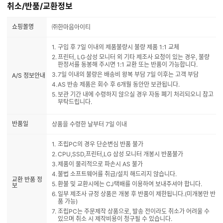
취소/반품/교환정보
쇼핑몰명
㈜한마음아이티
구입 후 7일 이내의 제품불량시 불량 제품 1:1 교체
프린터, LG·삼성 모니터 외 기타 제조사 요청이 있는 경우, 불량
판정서를 동봉해 주시면 1:1 교환 또는 반품이 가능합니다.
7일 이내의 불량은 배송비 왕복 부담 7일 이후는 고객 부담
A/S 정보안내
AS 반송 제품은 회수 후 6개월 동안만 보관됩니다.
보관 기간 내에 수령하지 않으실 경우 자동 폐기 처리되오니 참고
부탁드립니다.
반품일
상품을 수령한 날부터 7일 이내
조립PC의 경우 단순변심 반품 불가
CPU,SSD,프린터,LG 삼성 모니터 개봉시 반품불가
제품이 물리적으로 파손시 AS 불가
불법 소프트웨어를 취급/설치 해드리지 않습니다.
교환 반품 정
환불 및 교환시에는 CJ택배를 이용하여 보내주셔야 합니다.
보
일부 제조사 규정 상품은 개봉 후 반품이 제한됩니다.(미개봉만 반
품 가능)
조립PC는 주문제작 상품으로, 발송 전이라도 취소가 어려울 수
있으며 취소 시 제작비용이 청구될 수 있습니다.