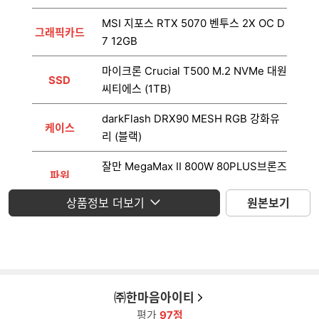
MSI 지포스 RTX 5070 벤투스 2X OC D
그래픽카드
7 12GB
마이크론 Crucial T500 M.2 NVMe 대원
SSD
씨티에스 (1TB)
darkFlash DRX90 MESH RGB 강화유
케이스
리 (블랙)
잘만 MegaMax II 800W 80PLUS브론즈
파워
ATX3.1
상품정보 더보기
원본보기
운영체제
미포함
모니터
미포함
㈜한마음아이티
평가
97점