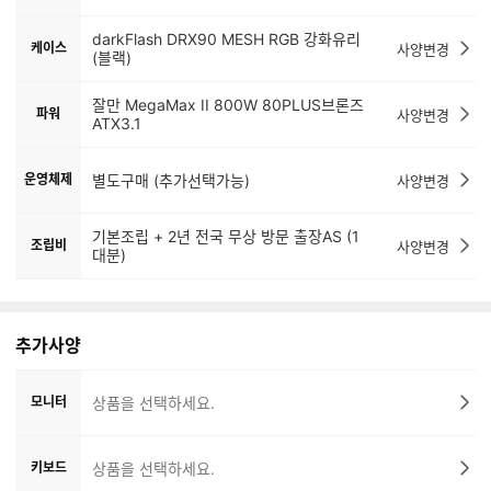
darkFlash DRX90 MESH RGB 강화유리
케이스
사양변경
(블랙)
잘만 MegaMax II 800W 80PLUS브론즈
파워
사양변경
ATX3.1
운영체제
별도구매 (추가선택가능)
사양변경
기본조립 + 2년 전국 무상 방문 출장AS (1
조립비
사양변경
대분)
추가사양
모니터
상품을 선택하세요.
키보드
상품을 선택하세요.