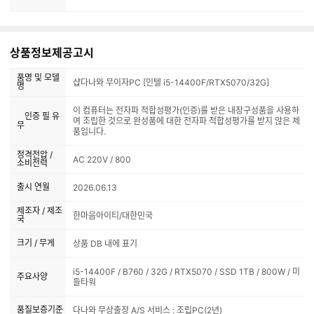
상품정보제공고시
품명 및 모델
샵다나와 무이자PC [인텔 i5-14400F/RTX5070/32G]
명
이 컴퓨터는 전자파 적합성평가(인증)를 받은 내장구성품을 사용하
인증 필 유
여 조립한 것으로 완성품에 대한 전자파 적합성평가를 받지 않은 제
무
품입니다.
정격전압 /
AC 220V / 800
소비전력
출시 연월
2026.06.13
제조자 / 제조
한마음아이티/대한민국
국
크기 / 무게
상품 DB 내에 표기
i5-14400F / B760 / 32G / RTX5070 / SSD 1TB / 800W / 미
주요사양
들타워
품질보증기준
다나와 무상출장 A/S 서비스 : 조립PC(2년)