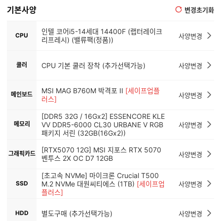
기본사양
변경초기화
인텔 코어i5-14세대 14400F (랩터레이크
CPU
사양변경
리프레시) (밸류팩(정품))
쿨러
CPU 기본 쿨러 장착 (추가선택가능)
사양변경
MSI MAG B760M 박격포 II
[세이프업플
메인보드
사양변경
러스]
[DDR5 32G / 16Gx2] ESSENCORE KLE
메모리
VV DDR5-6000 CL30 URBANE V RGB
사양변경
패키지 서린 (32GB(16Gx2))
[RTX5070 12G] MSI 지포스 RTX 5070
그래픽카드
사양변경
벤투스 2X OC D7 12GB
[초고속 NVMe] 마이크론 Crucial T500
SSD
M.2 NVMe 대원씨티에스 (1TB)
[세이프업
사양변경
플러스]
HDD
별도구매 (추가선택가능)
사양변경