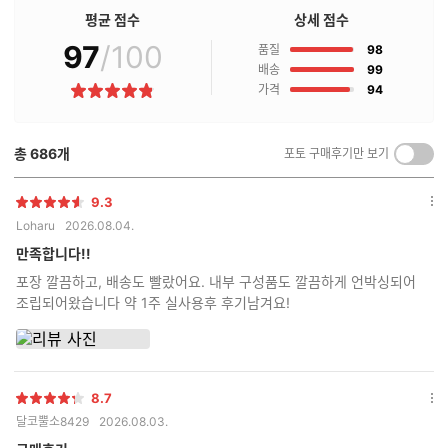
점
평균 점수
상세 점수
구
97
/100
점
매
품질
98
후
점
배송
99
기
점
가격
94
별
란?
점
총
686
개
포토 구매후기만 보기
켜
기/
끄
9.3
별
옵
기
Loharu
2026.08.04.
점
션
더
만족합니다!!
보
포장 깔끔하고, 배송도 빨랐어요. 내부 구성품도 깔끔하게 언박싱되어
기
조립되어왔습니다 약 1주 실사용후 후기남겨요!
8.7
별
옵
달코뿔소8429
2026.08.03.
점
션
더