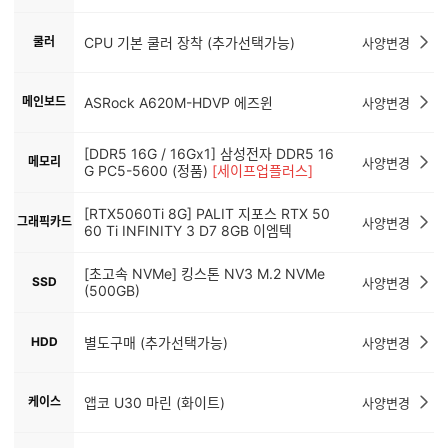
쿨러
CPU 기본 쿨러 장착 (추가선택가능)
사양변경
메인보드
ASRock A620M-HDVP 에즈윈
사양변경
[DDR5 16G / 16Gx1] 삼성전자 DDR5 16
메모리
사양변경
G PC5-5600 (정품)
[세이프업플러스]
[RTX5060Ti 8G] PALIT 지포스 RTX 50
그래픽카드
사양변경
60 Ti INFINITY 3 D7 8GB 이엠텍
[초고속 NVMe] 킹스톤 NV3 M.2 NVMe
SSD
사양변경
(500GB)
HDD
별도구매 (추가선택가능)
사양변경
케이스
앱코 U30 마린 (화이트)
사양변경