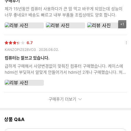
구매후기
보
제가 15년동안 컴퓨터 사용하다가 큰 맘 먹고 바꾸게 되었는데 성능이
기
너무 좋네요!! 배송도 빠르고 내부 부품들 조립상태도 양호 합니다.
+1
리
뷰
이
6.7
미
별
옵
KANZOPIZE28VO3
2026.08.02.
지
점
션
추
더
컴퓨터는 잘쓰고 있습니다.
가
보
급하게 구매해서 사양변경없이 맞춰진 컴퓨터 구매했습니다. 케이스에
기
갯
hdmi선 부딪혀서 알맞게 안들어가서 hdmi선 2개나 구매했습니다. 처음
수
부터 안내사항에 dp선으로 구매하라고 하던가 hdmi선 어댑터 부분 두
꺼우면 케이스에 부딪혀서 안들어간다고 안내라도 해주세요.
구매후기 더보기
상품 Q&A