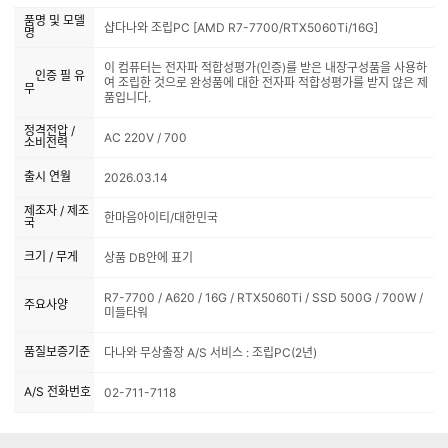
품명 및 모델
샵다나와 조립PC [AMD R7-7700/RTX5060Ti/16G]
명
이 컴퓨터는 전자파 적합성평가(인증)를 받은 내장구성품을 사용하
인증 필 유
여 조립한 것으로 완성품에 대한 전자파 적합성평가를 받지 않은 제
무
품입니다.
정격전압 /
AC 220V / 700
소비전력
출시 연월
2026.03.14
제조자 / 제조
한마음아이티/대한민국
국
크기 / 무게
상품 DB안에 표기
R7-7700 / A620 / 16G / RTX5060Ti / SSD 500G / 700W /
주요사양
미들타워
품질보증기준
다나와 무상출장 A/S 서비스 : 조립PC(2년)
A/S 전화번호
02-711-7118