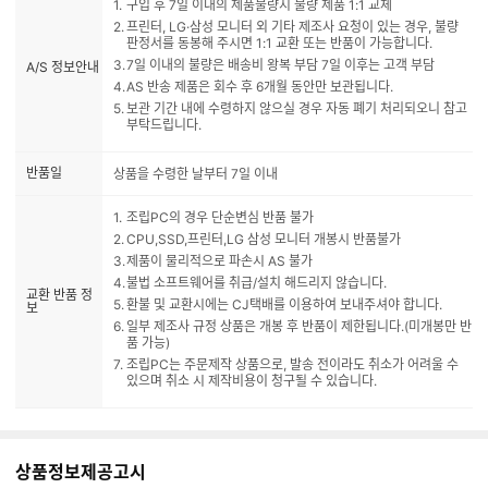
구입 후 7일 이내의 제품불량시 불량 제품 1:1 교체
프린터, LG·삼성 모니터 외 기타 제조사 요청이 있는 경우, 불량
판정서를 동봉해 주시면 1:1 교환 또는 반품이 가능합니다.
7일 이내의 불량은 배송비 왕복 부담 7일 이후는 고객 부담
A/S 정보안내
AS 반송 제품은 회수 후 6개월 동안만 보관됩니다.
보관 기간 내에 수령하지 않으실 경우 자동 폐기 처리되오니 참고
부탁드립니다.
반품일
상품을 수령한 날부터 7일 이내
조립PC의 경우 단순변심 반품 불가
CPU,SSD,프린터,LG 삼성 모니터 개봉시 반품불가
제품이 물리적으로 파손시 AS 불가
불법 소프트웨어를 취급/설치 해드리지 않습니다.
교환 반품 정
환불 및 교환시에는 CJ택배를 이용하여 보내주셔야 합니다.
보
일부 제조사 규정 상품은 개봉 후 반품이 제한됩니다.(미개봉만 반
품 가능)
조립PC는 주문제작 상품으로, 발송 전이라도 취소가 어려울 수
있으며 취소 시 제작비용이 청구될 수 있습니다.
상품정보제공고시