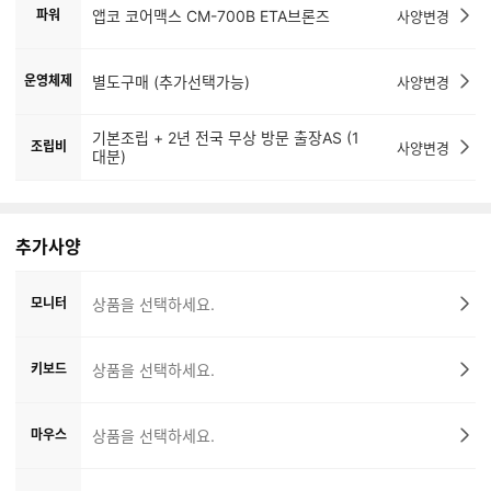
파워
앱코 코어맥스 CM-700B ETA브론즈
사양변경
운영체제
별도구매 (추가선택가능)
사양변경
기본조립 + 2년 전국 무상 방문 출장AS (1
조립비
사양변경
대분)
추가사양
모니터
상품을 선택하세요.
키보드
상품을 선택하세요.
마우스
상품을 선택하세요.