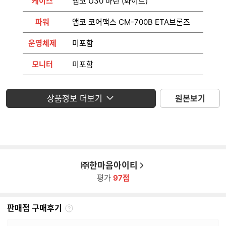
케이스
앱코 U30 마린 (화이트)
파워
앱코 코어맥스 CM-700B ETA브론즈
운영체제
미포함
모니터
미포함
상품정보 더보기
원본보기
㈜한마음아이티
평가
97점
판매점 구매후기
판
매