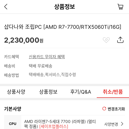
이
장
상품정보
전
바
페
구
이
니
샵다나와 조립PC [AMD R7-7700/RTX5060Ti/16G]
지
가
관
상
2,230,000
기
원
심
품
상
S
품
N
카드혜택
신용카드 무이자 혜택
S
배송비
택배 무료배송
공
유
택배배송
퀵서비스
직접수령
배송방법
하
기
상품사양
상품정보
후기/Q&A
취소/반품
기본사양
변경초기화
AMD 라이젠7-5세대 7700 (라파엘) (멀티
CPU
사양변경
팩 정품)
[세이프업플러스]