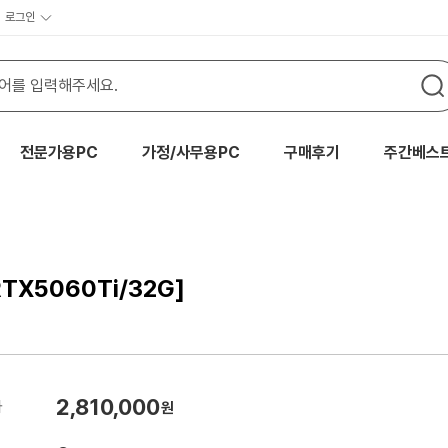
로그인
전문가용PC
가정/사무용PC
구매후기
주간베스
TX5060Ti/32G]
2,810,000
가
원