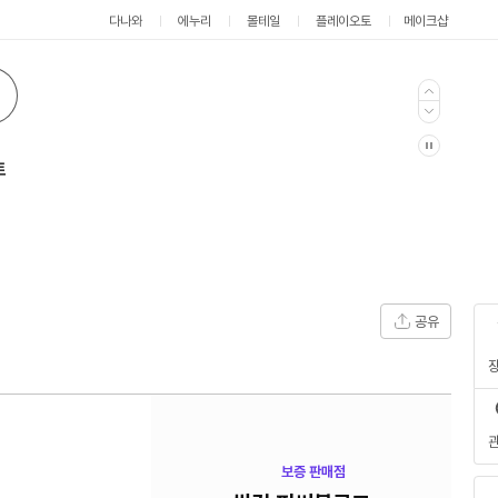
다나와
에누리
몰테일
플레이오토
메이크샵
현
전
1
/
이
음
재
체
2
전
다
자
동
트
재
생
멈
춤
공유
보증 판매점