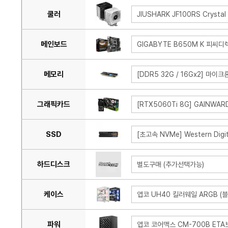
쿨러
JIUSHARK JF100RS Crystal
메인보드
GIGABYTE B650M K 피씨디
메모리
[DDR5 32G / 16Gx2] 마이크
그래픽카드
[RTX5060Ti 8G] GAINWAR
SSD
[초고속 NVMe] Western Digi
하드디스크
별도구매 (추가선택가능)
케이스
앱코 UH40 킬러웨일 ARGB (블
파워
앱코 코어맥스 CM-700B ET