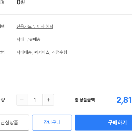
0
변경
원
혜택
신용카드 무이자 혜택
비
택배 무료배송
방법
택배배송, 퀵서비스, 직접수령
2,8
수량
총 상품금액
구매하기
관심상품
장바구니