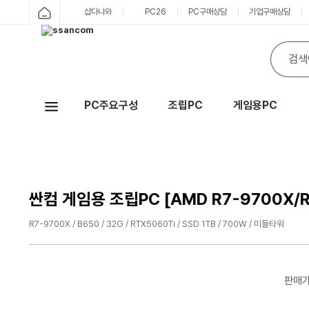
싼
샵다나와
PC26
PC구매상담
기업구매상담
카
컴
테
통
검
고
합
색
홈
리
검
색
PC주요구성
조립PC
게임용PC
Hot
싼컴 게임용 조립PC [AMD R7-9700X/R
R7-9700X / B650 / 32G / RTX5060Ti / SSD 1TB / 700W / 미들타워
수
수
량
량
감
증
판매
소
가