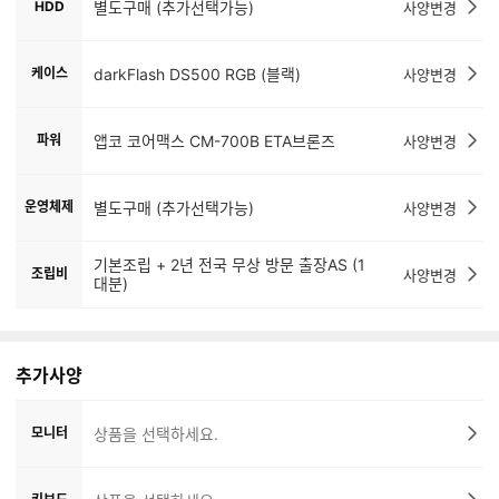
HDD
별도구매 (추가선택가능)
사양변경
케이스
darkFlash DS500 RGB (블랙)
사양변경
파워
앱코 코어맥스 CM-700B ETA브론즈
사양변경
운영체제
별도구매 (추가선택가능)
사양변경
기본조립 + 2년 전국 무상 방문 출장AS (1
조립비
사양변경
대분)
추가사양
모니터
상품을 선택하세요.