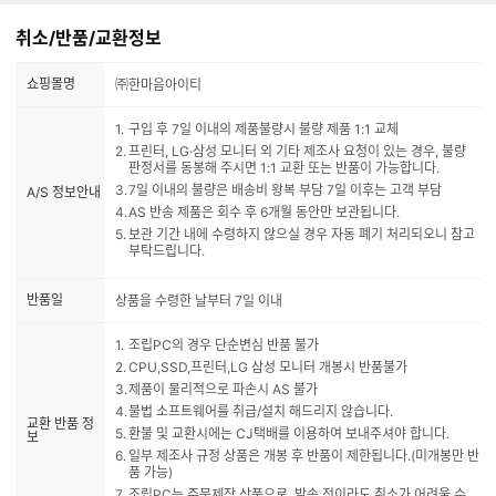
취소/반품/교환정보
쇼핑몰명
㈜한마음아이티
구입 후 7일 이내의 제품불량시 불량 제품 1:1 교체
프린터, LG·삼성 모니터 외 기타 제조사 요청이 있는 경우, 불량
판정서를 동봉해 주시면 1:1 교환 또는 반품이 가능합니다.
7일 이내의 불량은 배송비 왕복 부담 7일 이후는 고객 부담
A/S 정보안내
AS 반송 제품은 회수 후 6개월 동안만 보관됩니다.
보관 기간 내에 수령하지 않으실 경우 자동 폐기 처리되오니 참고
부탁드립니다.
반품일
상품을 수령한 날부터 7일 이내
조립PC의 경우 단순변심 반품 불가
CPU,SSD,프린터,LG 삼성 모니터 개봉시 반품불가
제품이 물리적으로 파손시 AS 불가
불법 소프트웨어를 취급/설치 해드리지 않습니다.
교환 반품 정
환불 및 교환시에는 CJ택배를 이용하여 보내주셔야 합니다.
보
일부 제조사 규정 상품은 개봉 후 반품이 제한됩니다.(미개봉만 반
품 가능)
조립PC는 주문제작 상품으로, 발송 전이라도 취소가 어려울 수