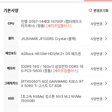
기본사양
변경초기화
인텔 코어i7-14세대 14700F (랩터레이크
CPU
사양변경
리프레시) (정품)
[세이프업플러스]
쿨러
JIUSHARK JF100RS Crystal (블랙)
사양변경
메인보드
ASRock H610M-HDV/M.2+ D5 에즈윈
사양변경
[DDR5 16G / 16Gx1] 삼성전자 DDR5 16
메모리
사양변경
G PC5-5600 (정품)
[세이프업플러스]
[RTX5060Ti 8G] GAINWARD 지포스 RT
그래픽카드
사양변경
X 5060 Ti 고스트 D7 8GB
[초고속 NVMe] 킹스톤 NV3 M.2 NVMe
SSD
사양변경
(500GB)