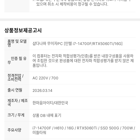
있으며 취소 시 제작비용이 청구될 수 있습니다.
상품정보제공고시
품명 및 모델
샵다나와 무이자PC [인텔 i7-14700F/RTX5060Ti/16G]
명
이 컴퓨터는 전자파 적합성평가(인증)를 받은 내장구성품을 사용하
인증 필 유
여 조립한 것으로 완성품에 대한 전자파 적합성평가를 받지 않은 제
무
품입니다.
정격전압 /
AC 220V / 700
소비전력
출시 연월
2026.03.14
제조자 / 제조
한마음아이티/대한민국
국
크기 / 무게
상품 DB 내에 표기
i7-14700F / H610 / 16G / RTX5060Ti / SSD 500G / 700W /
주요사양
미들타워