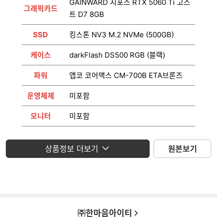
GAINWARD 지포스 RTX 5060 Ti 고스
그래픽카드
트 D7 8GB
SSD
킹스톤 NV3 M.2 NVMe (500GB)
케이스
darkFlash DS500 RGB (블랙)
파워
앱코 코어맥스 CM-700B ETA브론즈
운영체제
미포함
모니터
미포함
상품정보 더보기
원본보기
㈜한마음아이티