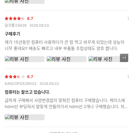
8.7
별
옵
달코뿔소8429
2026.08.03.
점
션
더
구매후기
보
제가 15년동안 컴퓨터 사용하다가 큰 맘 먹고 바꾸게 되었는데 성능이
기
너무 좋네요!! 배송도 빠르고 내부 부품들 조립상태도 양호 합니다.
+1
리
뷰
이
6.7
미
별
옵
KANZOPIZE28VO3
2026.08.02.
지
점
션
추
더
컴퓨터는 잘쓰고 있습니다.
가
보
급하게 구매해서 사양변경없이 맞춰진 컴퓨터 구매했습니다. 케이스에
기
갯
hdmi선 부딪혀서 알맞게 안들어가서 hdmi선 2개나 구매했습니다. 처음
수
부터 안내사항에 dp선으로 구매하라고 하던가 hdmi선 어댑터 부분 두
꺼우면 케이스에 부딪혀서 안들어간다고 안내라도 해주세요.