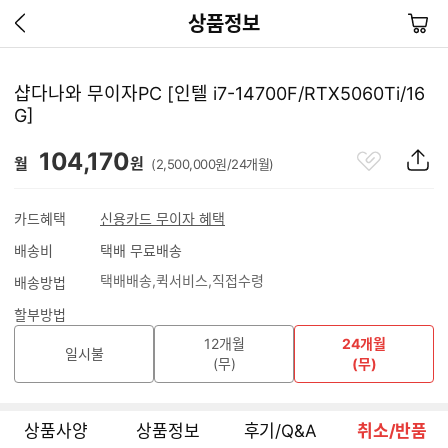
이
장
상품정보
전
바
페
구
이
니
샵다나와 무이자PC [인텔 i7-14700F/RTX5060Ti/16
지
G]
가
기
관
상
104,170
월
원
(2,500,000원/24개월)
심
품
상
S
품
N
카드혜택
신용카드 무이자 혜택
S
배송비
택배 무료배송
공
유
택배배송
퀵서비스
직접수령
배송방법
하
기
할부방법
12개월
24개월
일시불
(무)
(무)
상품사양
상품정보
후기/Q&A
취소/반품