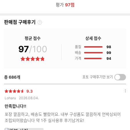
평가
97점
판매점 구매후기
판
매
점
평균 점수
상세 점수
구
97
/100
점
매
품질
98
후
점
배송
99
기
점
가격
94
별
란?
점
총
686
개
포토 구매후기만 보기
켜
기/
끄
9.3
별
옵
기
Loharu
2026.08.04.
점
션
더
만족합니다!!
보
포장 깔끔하고, 배송도 빨랐어요. 내부 구성품도 깔끔하게 언박싱되어
기
조립되어왔습니다 약 1주 실사용후 후기남겨요!