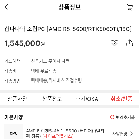
이
장
상품정보
전
바
페
구
이
니
샵다나와 조립PC [AMD R5-5600/RTX5060Ti/16G]
지
가
관
상
1,545,000
기
원
심
품
상
S
품
N
카드혜택
신용카드 무이자 혜택
S
배송비
택배 무료배송
공
유
택배배송
퀵서비스
직접수령
배송방법
하
기
상품사양
상품정보
후기/Q&A
취소/반품
기본사양
변경초기화
AMD 라이젠5-4세대 5600 (버미어) (멀티
CPU
사양변경
팩 정품)
[세이프업플러스]