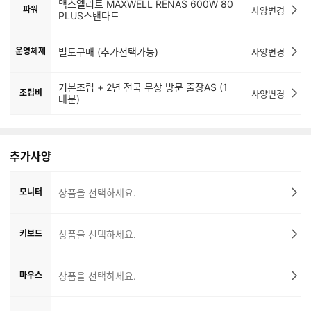
맥스엘리트 MAXWELL RENAS 600W 80
파워
사양변경
PLUS스탠다드
운영체제
별도구매 (추가선택가능)
사양변경
기본조립 + 2년 전국 무상 방문 출장AS (1
조립비
사양변경
대분)
추가사양
모니터
상품을 선택하세요.
키보드
상품을 선택하세요.
마우스
상품을 선택하세요.