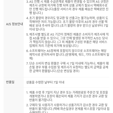
AS 진행 시 제품 수급관계로 제품이 변경될 수 있으며 AS 규정은
제조사 규정에 의거해 진행 되며 상품 교체가 필요시 택배회수로
만 진행 해드립니다(출장 서비스의 경우 제품 배송은 택배로만 진
행 됩니다.)
초기 불량의 경우라도 맞교환 및 선출고는 불가능하며, 상품이 도
착해야만 처리 가능합니다. 초기 불량 이후의 AS의 경우 선불 택
A/S 정보안내
배로 보내 주셔야 합니다.(초기 불량의 경우 받으신 날로부터 7일
이내 입니다)
제조사별 별도로 AS 기간이 정해진 제품은 소비자가 제조사에 직
접 AS를 받을 수 있으나, 그로 인해 발생된 부가적인 A/S는 당사
가 책임지지 않습니다. (그 외 제품에 구성된 부품은 해당 서비스
업체의 처리 기준에 의거해 보상됩니다.)
소프트웨어는 AS항목에 포함되지 않으므로 소프트웨어는 해당
제작사로 문의하셔야 합니다.(운영체제, 워드, 기타 소프트웨어 일
체)
단순 소비자 변심 환불은 구매 시 7일 이내에 가능하나, 제품이 훼
손될 경우 부품 수입원 및 제조사가 요청하는 별도의 금액을 공제
한 금액이 환불됩니다.(단순 변심일 경우)
반품일
상품을 수령한 날부터 7일 이내
제품 수령 후 7일이 지난 경우 또는 거래완료된 주문건 및 포장을
개봉하였거나 포장이 훼손되어 제품 가치가 감소한 경우 교환 및
반품이 불가합니다.
구매자 및 사용자가 사용하거나 상품가치가 감소한 경우 교환 및
반품이 불가합니다.(택배 파손일경우 본제품 박스포함 7일이내 접
수해야합니다.)