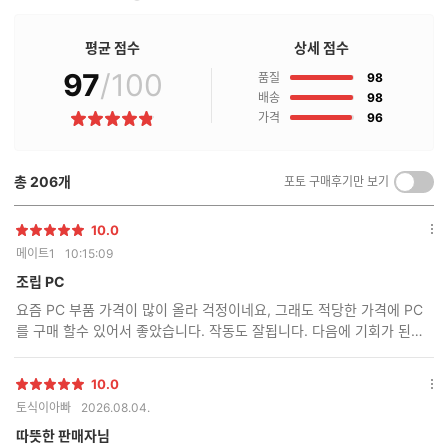
판
매
점
평균 점수
상세 점수
구
97
/100
점
매
품질
98
후
점
배송
98
기
점
가격
96
별
란?
점
총
206
개
포토 구매후기만 보기
켜
기/
끄
10.0
별
옵
기
메이트1
10:15:09
점
션
더
조립 PC
보
요즘 PC 부품 가격이 많이 올라 걱정이네요, 그래도 적당한 가격에 PC
기
를 구매 할수 있어서 좋았습니다. 작동도 잘됩니다. 다음에 기회가 된다
면 또 구매 할께요.
10.0
별
옵
토식이아빠
2026.08.04.
점
션
더
따뜻한 판매자님