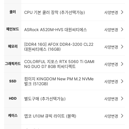
쿨러
CPU 기본 쿨러 장착 (추가선택가능)
사양변경
메인보드
ASRock A520M-HVS 대원씨티에스
사양변경
[DDR4 16G] AFOX DDR4-3200 CL22
메모리
사양변경
대원씨티에스 (16GB)
COLORFUL 지포스 RTX 5060 Ti GAMI
그래픽카드
사양변경
NG DUO D7 8GB 피씨디렉트
컴이지 KINGDOM New PM M.2 NVMe
SSD
사양변경
벌크 (512GB)
HDD
별도구매 (추가선택가능)
사양변경
케이스
앱코 U10M 큐빅 라이트 (블랙)
사양변경