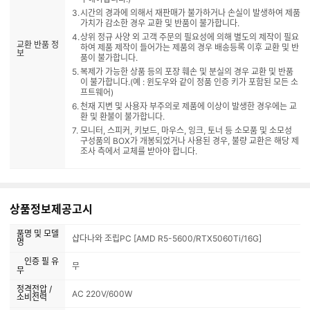
시간의 경과에 의해서 재판매가 불가하거나 손실이 발생하여 제품
가치가 감소한 경우 교환 및 반품이 불가합니다.
상위 정규 사양 외 고객 주문의 필요성에 의해 별도의 제작이 필요
교환 반품 정
하여 제품 제작이 들어가는 제품의 경우 배송등록 이후 교환 및 반
보
품이 불가합니다.
복제가 가능한 상품 등의 포장 훼손 및 분실의 경우 교환 및 반품
이 불가합니다.(예 : 윈도우와 같이 정품 인증 키가 포함된 모든 소
프트웨어)
천재 지변 및 사용자 부주의로 제품에 이상이 발생한 경우에는 교
환 및 환불이 불가합니다.
모니터, 스피커, 키보드, 마우스, 잉크, 토너 등 소모품 및 소모성
구성품의 BOX가 개봉되었거나 사용된 경우, 불량 교환은 해당 제
조사 측에서 교체를 받아야 합니다.
상품정보제공고시
품명 및 모델
샵다나와 조립PC [AMD R5-5600/RTX5060Ti/16G]
명
인증 필 유
무
무
정격전압 /
AC 220V/600W
소비전력