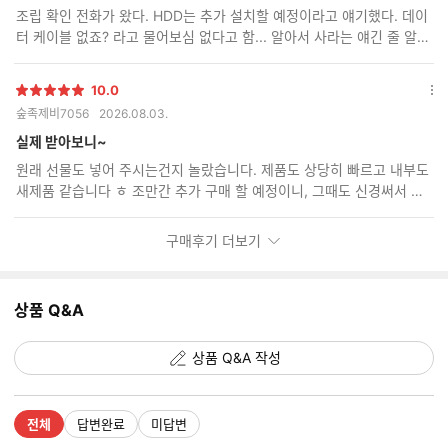
보
조립 확인 전화가 왔다. HDD는 추가 설치할 예정이라고 얘기했다. 데이
기
터 케이블 없죠? 라고 물어보심 없다고 함... 알아서 사라는 얘긴 줄 알았
다. 도착 후 개봉해 보니 데이터 케이블이 두 개가 꼽혀 있었다. 대감동
10.0
별
옵
숲족제비7056
2026.08.03.
점
션
더
실제 받아보니~
보
원래 선물도 넣어 주시는건지 놀랐습니다. 제품도 상당히 빠르고 내부도
기
새제품 같습니다 ㅎ 조만간 추가 구매 할 예정이니, 그때도 신경써서 보
내주세요~^^
구매후기 더보기
상품 Q&A
상품 Q&A 작성
전체
답변완료
미답변