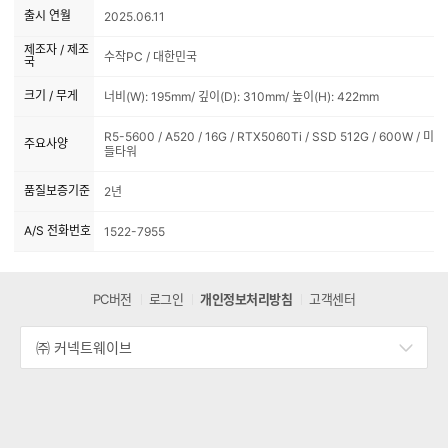
출시 연월
2025.06.11
제조자 / 제조
수작PC / 대한민국
국
크기 / 무게
너비(W): 195mm/ 깊이(D): 310mm/ 높이(H): 422mm
R5-5600 / A520 / 16G / RTX5060Ti / SSD 512G / 600W / 미
주요사양
들타워
품질보증기준
2년
A/S 전화번호
1522-7955
PC버전
로그인
개인정보처리방침
고객센터
㈜ 커넥트웨이브
세
부
정
보
열