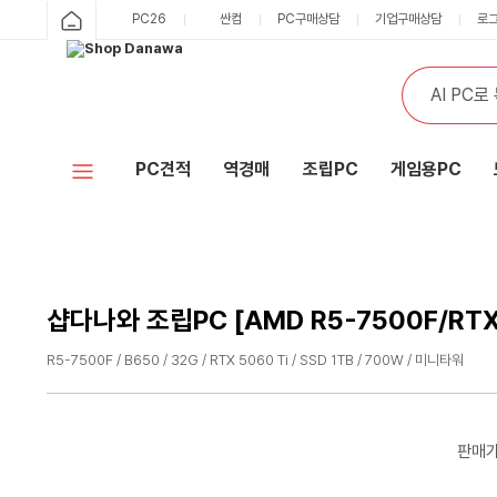
샵
PC26
싼컴
PC구매상담
기업구매상담
로
카
다
테
통
검
고
합
색
나
리
검
색
와
PC견적
역경매
조립PC
게임용PC
홈
샵다나와 조립PC [AMD R5-7500F/RTX
R5-7500F / B650 / 32G / RTX 5060 Ti / SSD 1TB / 700W / 미니타워
수
수
량
량
감
증
판매
소
가