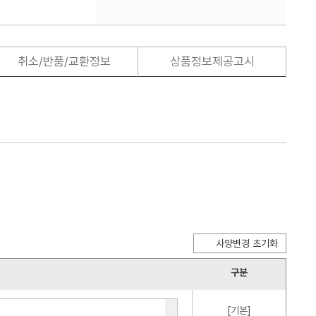
취소/반품/교환정보
상품정보제공고시
사양변경 초기화
구분
[기본]