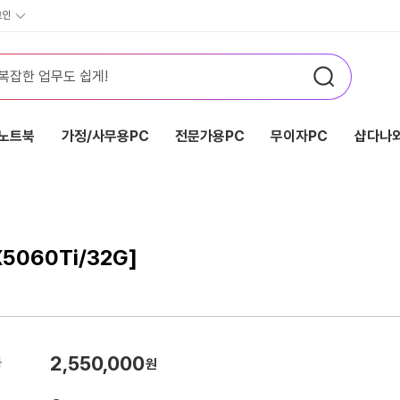
그인
노트북
가정/사무용PC
전문가용PC
무이자PC
샵다나와
5060Ti/32G]
2,550,000
가
원