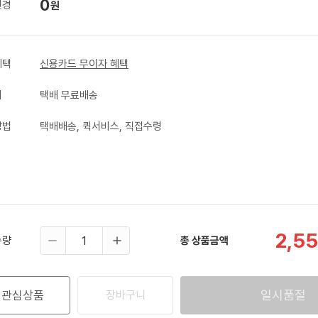
0
변경
원
혜택
신용카드 무이자 혜택
비
택배 무료배송
방법
택배배송, 퀵서비스, 직접수령
2,5
수량
총 상품금액
일시품절
관심상품
장바구니