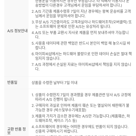
한통운을 이용하시는 경우만 부담합니다. 타 택배사 이용시나 운
송방법이 다른경우 고객님께서 운임을 부담하셔야 합니다.)
A/S 기간중 제품수령후 7일이 지난 경우에는 왕복 운송비를 고객
님께서 운임을 부담하셔야 합니다.
무상 A/S 기간중이라도 고객과실이나 하드웨어조작(오버클럭) 또
는 소프트웨어 문제로 인한 A/S는 유상처리 됩니다.
A/S 정보안내
A/S 또는 부품 교환시 자사로 제품을 먼저 보내주셔야 가능합니
다.
사용중 데이터에 관한 백업은 반드시 본인이 백업 해 놓으시길 바
랍니다.
마이피씨샵에서는 하드웨어 불량으로 인한 데이터 손실은 절대 책
임지지 않습니다.
A/S 과정에서 손실된 자료는 마이피씨샵에서 책임을 지지 않습니
다.
반품일
상품을 수령한 날부터 7일 이내
상품이 수령한지 7일이 경과했을 경우 제품관련 당사 A/S 규정에
따라서 A/S 진행이 됩니다.
구매자의 과실로 인하여 제품이 훼손 또는 멸실되어 재판매가 불
가능한 경우 (박스및부수기재포함)
제품의 가치가 감소한 경우에는 A/S만 가능합니다.(제품훼손, 하
드웨어조작, 케이스 기스 등)
소프트웨어의 경우에는 어떠한 경우에도 반품이 되지 않습니다.
교환 반품 정
신중히 구매하시기 바랍니다.
보