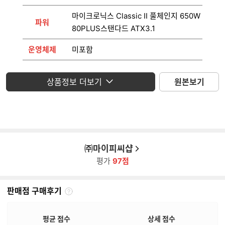
마이크로닉스 Classic II 풀체인지 650W
파워
80PLUS스탠다드 ATX3.1
운영체제
미포함
모니터
미포함
상품정보 더보기
원본보기
㈜마이피씨샵
평가
97점
판매점 구매후기
판
매
점
평균 점수
상세 점수
구