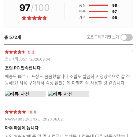
97
/100
점
매
품질
98
후
점
배송
97
기
점
가격
95
별
란?
점
총
572
개
포토 구매후기만 보기
켜
기/
끄
9.3
별
옵
기
은능소화8057
2026.08.04.
점
션
더
조립 PC 만족합니다
보
배송도 빠르고 포장도 꼼꼼했습니다 조립도 깔끔하고 정상적으로 잘 작
기
동해요! 처음 구매해서 걱정 많았는데 다행히 잘 사용할 것 같습니다
10.0
별
옵
NAW9480JQPUNXE
2026.08.02.
점
션
더
아주 마음에 듭니다
보
거의 10년만에 큰 맘 먹고 컴퓨터 본체를 시켰는데 아주 만족스럽습니