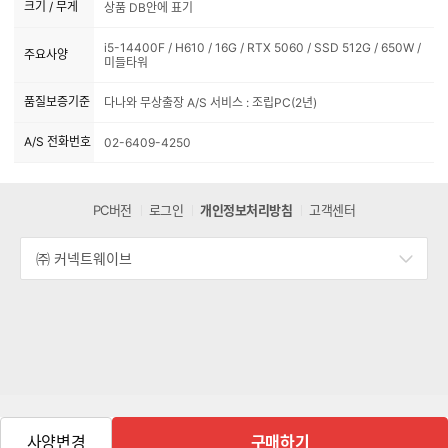
크기 / 무게
상품 DB안에 표기
i5-14400F / H610 / 16G / RTX 5060 / SSD 512G / 650W /
주요사양
미들타워
품질보증기준
다나와 무상출장 A/S 서비스 : 조립PC(2년)
A/S 전화번호
02-6409-4250
PC버전
로그인
개인정보처리방침
고객센터
㈜ 커넥트웨이브
세
부
정
보
열
기
사양변경
구매하기