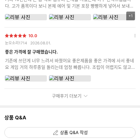
기
다. 고가 품목이다 보니 본체 에어 및 기본 포장 빵빵하게 넣어서 보내주
고 정품 박스도 다 같이 동봉해서 보내주고 무엇보다 제가 까먹고 조립
+1
리
비 포함 안하고 신청했는데 먼저 전화해서 조립 신청 안했는데 신청 안
뷰
하신거 맞냐로 확인 전화도 먼저 해주시고 친절하기까지 하시네요 괜히
이
평점 높은 곳이 아닌거 같습니다. 타지역 분들도 충분히 믿고 시킬 수 있
10.0
미
별
다는 생각이 드네요
옵
눈오소리1714
2026.08.01.
지
점
션
추
더
좋은 가격에 잘 구매했습니다.
가
보
기존에 쓰던게 너무 느려서 바꿨어요 좋은제품을 좋은 가격에 사서 좋네
기
갯
요 게임 거의 하루종일 돌리는데 엄청 빠릅니다. 조립이 어렵지도 않고
수
금방했어요
구매후기 더보기
상품 Q&A
상품 Q&A 작성