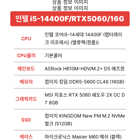
인텔 i5-14400F/RTX5060/16G
인텔 코어i5-14세대 14400F (랩터레이
CPU
크 리프레시) (밸류팩(정품))
CPU쿨러
기본쿨러
메인보드
ASRock H610M-HDV/M.2+ D5 에즈윈
메모리
컴이지 킹덤 DDR5-5600 CL46 (16GB)
MSI 지포스 RTX 5060 쉐도우 2X OC D
그래픽카드
7 8GB
컴이지 KINGDOM New PM M.2 NVMe
SSD
벌크 (512GB)
케이스
마이크로닉스 Master M60 메쉬 (블랙)