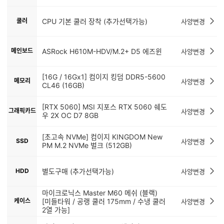
쿨러
CPU 기본 쿨러 장착 (추가선택가능)
사양변경
메인보드
ASRock H610M-HDV/M.2+ D5 에즈윈
사양변경
[16G / 16Gx1] 컴이지 킹덤 DDR5-5600
메모리
사양변경
CL46 (16GB)
[RTX 5060] MSI 지포스 RTX 5060 쉐도
그래픽카드
사양변경
우 2X OC D7 8GB
[초고속 NVMe] 컴이지 KINGDOM New
SSD
사양변경
PM M.2 NVMe 벌크 (512GB)
HDD
별도구매 (추가선택가능)
사양변경
마이크로닉스 Master M60 메쉬 (블랙)
케이스
[미들타워 / 공랭 쿨러 175mm / 수냉 쿨러
사양변경
2열 가능]