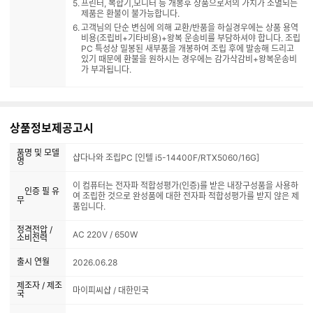
프린터, 복합기,모니터 등 개봉후 상품으로서의 가치가 소멸되는
제품은 환불이 불가능합니다.
고객님의 단순 변심에 의해 교환/반품을 하실경우에는 상품 용역
비용(조립비+기타비용)+왕복 운송비를 부담하셔야 합니다. 조립
PC 특성상 밀봉된 새부품을 개봉하여 조립 후에 발송해 드리고
있기 때문에 환불을 원하시는 경우에는 감가삭감비+왕복운송비
가 부과됩니다.
상품정보제공고시
품명 및 모델
샵다나와 조립PC [인텔 i5-14400F/RTX5060/16G]
명
이 컴퓨터는 전자파 적합성평가(인증)를 받은 내장구성품을 사용하
인증 필 유
여 조립한 것으로 완성품에 대한 전자파 적합성평가를 받지 않은 제
무
품입니다.
정격전압 /
AC 220V / 650W
소비전력
출시 연월
2026.06.28
제조자 / 제조
마이피씨샵 / 대한민국
국