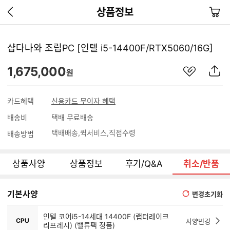
이
장
상품정보
전
바
페
구
이
니
샵다나와 조립PC [인텔 i5-14400F/RTX5060/16G]
지
가
관
상
1,675,000
기
원
심
품
상
S
품
N
카드혜택
신용카드 무이자 혜택
S
배송비
택배 무료배송
공
유
택배배송
퀵서비스
직접수령
배송방법
하
기
상품사양
상품정보
후기/Q&A
취소/반품
기본사양
변경초기화
인텔 코어i5-14세대 14400F (랩터레이크
CPU
사양변경
리프레시) (밸류팩 정품)