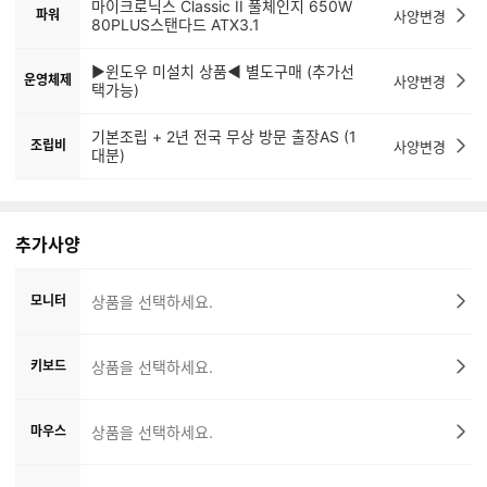
마이크로닉스 Classic II 풀체인지 650W
파워
사양변경
80PLUS스탠다드 ATX3.1
▶윈도우 미설치 상품◀ 별도구매 (추가선
운영체제
사양변경
택가능)
기본조립 + 2년 전국 무상 방문 출장AS (1
조립비
사양변경
대분)
추가사양
모니터
상품을 선택하세요.
키보드
상품을 선택하세요.
마우스
상품을 선택하세요.