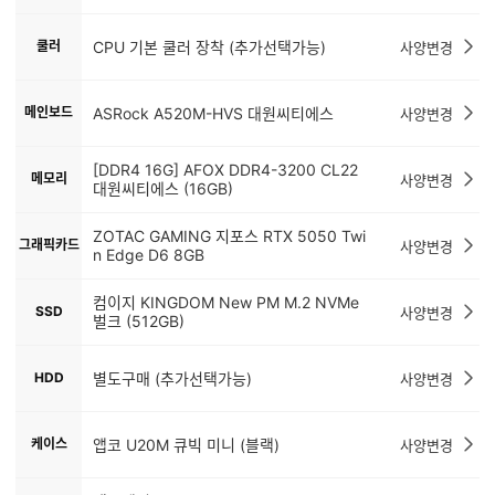
쿨러
CPU 기본 쿨러 장착 (추가선택가능)
사양변경
메인보드
ASRock A520M-HVS 대원씨티에스
사양변경
[DDR4 16G] AFOX DDR4-3200 CL22
메모리
사양변경
대원씨티에스 (16GB)
ZOTAC GAMING 지포스 RTX 5050 Twi
그래픽카드
사양변경
n Edge D6 8GB
컴이지 KINGDOM New PM M.2 NVMe
SSD
사양변경
벌크 (512GB)
HDD
별도구매 (추가선택가능)
사양변경
케이스
앱코 U20M 큐빅 미니 (블랙)
사양변경