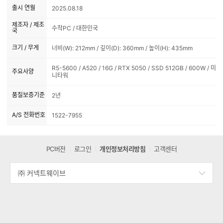
출시 연월
2025.08.18
제조자 / 제조
수작PC / 대한민국
국
크기 / 무게
너비(W): 212mm / 깊이(D): 360mm / 높이(H): 435mm
R5-5600 / A520 / 16G / RTX 5050 / SSD 512GB / 600W / 미
주요사양
니타워
품질보증기준
2년
A/S 전화번호
1522-7955
PC버전
로그인
개인정보처리방침
고객센터
㈜ 커넥트웨이브
세
부
정
보
열