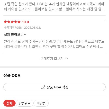
보
조립 확인 전화가 왔다. HDD는 추가 설치할 예정이라고 얘기했다. 데이
기
터 케이블 없죠? 라고 물어보심 없다고 함... 알아서 사라는 얘긴 줄 알았
다. 도착 후 개봉해 보니 데이터 케이블이 두 개가 꼽혀 있었다. 대감동
10.0
별
옵
숲족제비7056
2026.08.03.
점
션
더
실제 받아보니~
보
원래 선물도 넣어 주시는건지 놀랐습니다. 제품도 상당히 빠르고 내부도
기
새제품 같습니다 ㅎ 조만간 추가 구매 할 예정이니, 그때도 신경써서 보
내주세요~^^
구매후기 더보기
상품 Q&A
상품 Q&A 작성
전체
답변완료
미답변