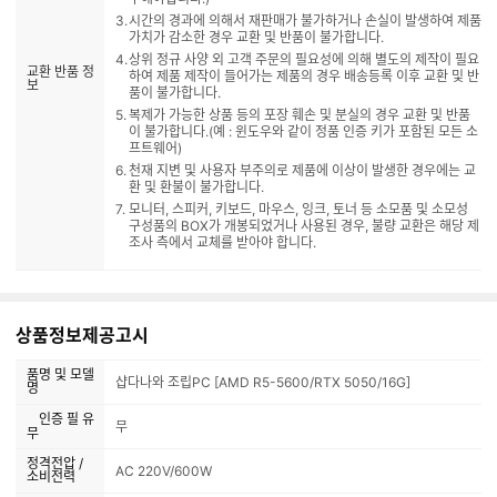
시간의 경과에 의해서 재판매가 불가하거나 손실이 발생하여 제품
가치가 감소한 경우 교환 및 반품이 불가합니다.
상위 정규 사양 외 고객 주문의 필요성에 의해 별도의 제작이 필요
교환 반품 정
하여 제품 제작이 들어가는 제품의 경우 배송등록 이후 교환 및 반
보
품이 불가합니다.
복제가 가능한 상품 등의 포장 훼손 및 분실의 경우 교환 및 반품
이 불가합니다.(예 : 윈도우와 같이 정품 인증 키가 포함된 모든 소
프트웨어)
천재 지변 및 사용자 부주의로 제품에 이상이 발생한 경우에는 교
환 및 환불이 불가합니다.
모니터, 스피커, 키보드, 마우스, 잉크, 토너 등 소모품 및 소모성
구성품의 BOX가 개봉되었거나 사용된 경우, 불량 교환은 해당 제
조사 측에서 교체를 받아야 합니다.
상품정보제공고시
품명 및 모델
샵다나와 조립PC [AMD R5-5600/RTX 5050/16G]
명
인증 필 유
무
무
정격전압 /
AC 220V/600W
소비전력