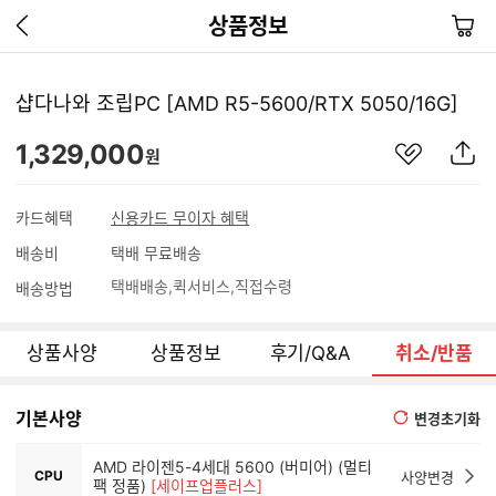
이
장
상품정보
전
바
페
구
이
니
샵다나와 조립PC [AMD R5-5600/RTX 5050/16G]
지
가
관
상
1,329,000
기
원
심
품
상
S
품
N
카드혜택
신용카드 무이자 혜택
S
배송비
택배 무료배송
공
유
택배배송
퀵서비스
직접수령
배송방법
하
기
상품사양
상품정보
후기/Q&A
취소/반품
기본사양
변경초기화
AMD 라이젠5-4세대 5600 (버미어) (멀티
CPU
사양변경
팩 정품)
[세이프업플러스]