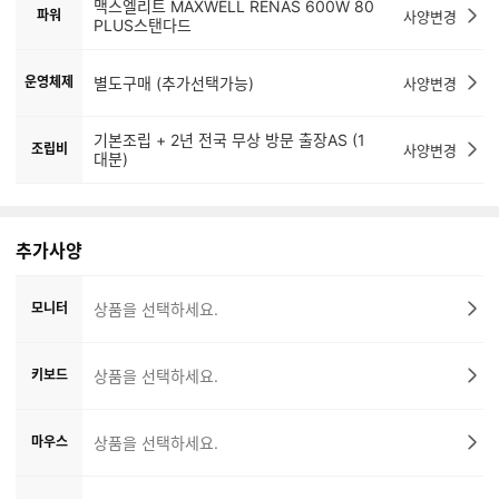
맥스엘리트 MAXWELL RENAS 600W 80
파워
사양변경
PLUS스탠다드
운영체제
별도구매 (추가선택가능)
사양변경
기본조립 + 2년 전국 무상 방문 출장AS (1
조립비
사양변경
대분)
추가사양
모니터
상품을 선택하세요.
키보드
상품을 선택하세요.
마우스
상품을 선택하세요.