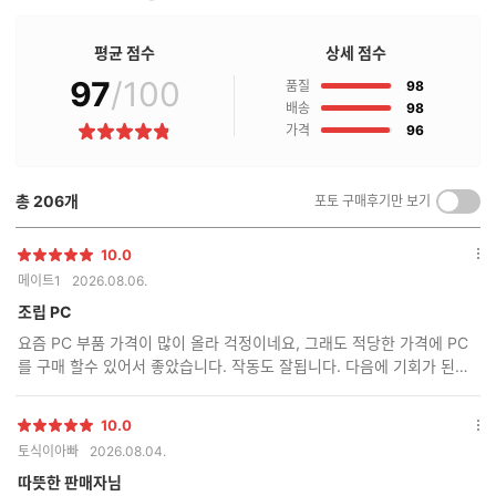
판
매
점
평균 점수
상세 점수
구
97
/100
점
매
품질
98
후
점
배송
98
기
점
가격
96
별
란?
점
총
206
개
포토 구매후기만 보기
켜
기/
끄
10.0
별
옵
기
메이트1
2026.08.06.
점
션
더
조립 PC
보
요즘 PC 부품 가격이 많이 올라 걱정이네요, 그래도 적당한 가격에 PC
기
를 구매 할수 있어서 좋았습니다. 작동도 잘됩니다. 다음에 기회가 된다
면 또 구매 할께요.
10.0
별
옵
토식이아빠
2026.08.04.
점
션
더
따뜻한 판매자님