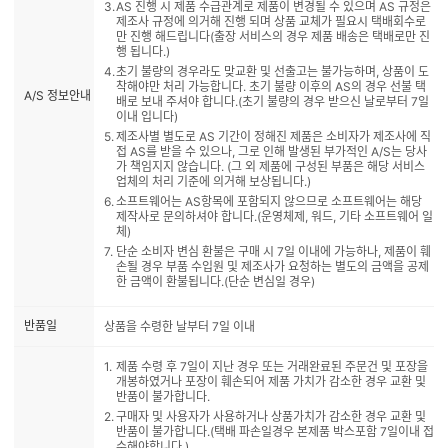
AS 진행 시 제품 수급관계로 제품이 변경될 수 있으며 AS 규정은
제조사 규정에 의거해 진행 되며 상품 교체가 필요시 택배회수로
만 진행 해드립니다(출장 서비스의 경우 제품 배송은 택배로만 진
행 됩니다.)
초기 불량의 경우라도 맞교환 및 선출고는 불가능하며, 상품이 도
착해야만 처리 가능합니다. 초기 불량 이후의 AS의 경우 선불 택
A/S 정보안내
배로 보내 주셔야 합니다.(초기 불량의 경우 받으신 날로부터 7일
이내 입니다)
제조사별 별도로 AS 기간이 정해진 제품은 소비자가 제조사에 직
접 AS를 받을 수 있으나, 그로 인해 발생된 부가적인 A/S는 당사
가 책임지지 않습니다. (그 외 제품에 구성된 부품은 해당 서비스
업체의 처리 기준에 의거해 보상됩니다.)
소프트웨어는 AS항목에 포함되지 않으므로 소프트웨어는 해당
제작사로 문의하셔야 합니다.(운영체제, 워드, 기타 소프트웨어 일
체)
단순 소비자 변심 환불은 구매 시 7일 이내에 가능하나, 제품이 훼
손될 경우 부품 수입원 및 제조사가 요청하는 별도의 금액을 공제
한 금액이 환불됩니다.(단순 변심일 경우)
반품일
상품을 수령한 날부터 7일 이내
제품 수령 후 7일이 지난 경우 또는 거래완료된 주문건 및 포장을
개봉하였거나 포장이 훼손되어 제품 가치가 감소한 경우 교환 및
반품이 불가합니다.
구매자 및 사용자가 사용하거나 상품가치가 감소한 경우 교환 및
반품이 불가합니다.(택배 파손일경우 본제품 박스포함 7일이내 접
수해야합니다.)