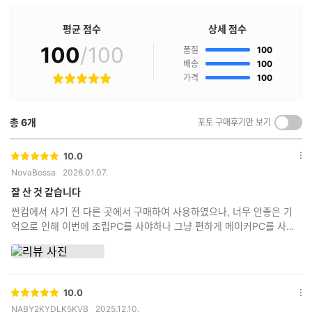
매
점
평균 점수
상세 점수
구
100
/100
점
매
품질
100
후
점
배송
100
기
점
가격
100
별
란?
점
총
6
개
포토 구매후기만 보기
켜
기/
끄
10.0
별
옵
기
NovaBossa
2026.01.07.
점
션
더
잘 산 것 같습니다
보
싼컴에서 사기 전 다른 곳에서 구매하여 사용하였으나, 너무 안좋은 기
기
억으로 인해 이번에 조립PC를 사야하나 그냥 편하게 메이커PC를 사야
하나 고민하다 싼컴 도전했는데 괜찮은 선택이었던 것 같습니다. 며칠
되지는 않았지만 잘 돌아가고 배송도 깔끔하게 와서 믿음이 가네요.
10.0
별
옵
NABY2KYDLK5KVB
2025.12.10.