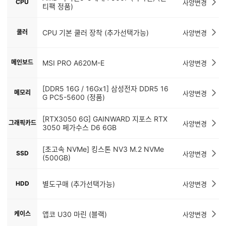
CPU
사양변경
티팩 정품)
쿨러
CPU 기본 쿨러 장착 (추가선택가능)
사양변경
메인보드
MSI PRO A620M-E
사양변경
[DDR5 16G / 16Gx1] 삼성전자 DDR5 16
메모리
사양변경
G PC5-5600 (정품)
[RTX3050 6G] GAINWARD 지포스 RTX
그래픽카드
사양변경
3050 페가수스 D6 6GB
[초고속 NVMe] 킹스톤 NV3 M.2 NVMe
SSD
사양변경
(500GB)
HDD
별도구매 (추가선택가능)
사양변경
케이스
앱코 U30 마린 (블랙)
사양변경