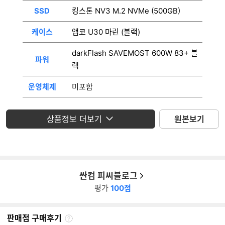
SSD
킹스톤 NV3 M.2 NVMe (500GB)
케이스
앱코 U30 마린 (블랙)
darkFlash SAVEMOST 600W 83+ 블
파워
랙
운영체제
미포함
모니터
미포함
상품정보 더보기
원본보기
싼컴 피씨블로그
평가
100점
판매점 구매후기
판