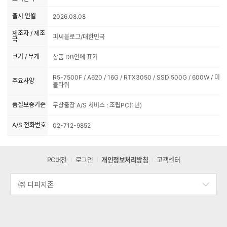
출시 연월
2026.08.08
제조자 / 제조
피씨블로그/대한민국
국
크기 / 무게
상품 DB안에 표기
R5-7500F / A620 / 16G / RTX3050 / SSD 500G / 600W / 미
주요사양
들타워
품질보증기준
무상출장 A/S 서비스 : 조립PC(1년)
A/S 전화번호
02-712-9852
PC버전
로그인
개인정보처리방침
고객센터
㈜ 디피지존
세
부
정
보