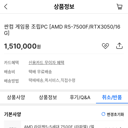
이
장
상품정보
전
바
페
구
이
니
싼컴 게임용 조립PC [AMD R5-7500F/RTX3050/16
지
G]
가
기
관
상
1,510,000
원
심
품
상
S
품
N
카드혜택
신용카드 무이자 혜택
S
배송비
택배 무료배송
공
유
택배배송
퀵서비스
직접수령
배송방법
하
기
상품사양
상품정보
후기/Q&A
취소/반품
기본사양
변경초기화
AMD 라이젠5-5세대 7500F (라파엘) (멀