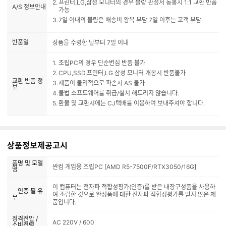
프린터,LG,삼성 모니터의 경우 불량 판정서 동봉시 1:1 교환 반품
A/S 정보안내
가능
7일 이내의 불량은 배송비 왕복 부담 7일 이후는 고객 부담
반품일
상품을 수령한 날부터 7일 이내
조립PC의 경우 단순변심 반품 불가
CPU,SSD,프린터,LG 삼성 모니터 개봉시 반품불가
교환 반품 정
제품이 물리적으로 파손시 AS 불가
보
불법 소프트웨어를 취급/설치 해드리지 않습니다.
환불 및 교환시에는 CJ택배를 이용하여 보내주셔야 합니다.
상품정보제공고시
품명 및 모델
싼컴 게임용 조립PC [AMD R5-7500F/RTX3050/16G]
명
이 컴퓨터는 전자파 적합성평가(인증)를 받은 내장구성품을 사용하
인증 필 유
여 조립한 것으로 완성품에 대한 전자파 적합성평가를 받지 않은 제
무
품입니다.
정격전압 /
AC 220V / 600
소비전력