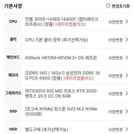
기본사양
변경초기화
인텔 코어i5-14세대 14400F (랩터레이크
CPU
사양변경
리프레시) (정품)
[세이프업플러스]
쿨러
CPU 기본 쿨러 장착 (추가선택가능)
사양변경
메인보드
ASRock H610M-HDV/M.2+ D5 에즈윈
사양변경
[DDR5 16G / 16Gx1] 삼성전자 DDR5 16
메모리
사양변경
G PC5-5600 (정품)
[세이프업플러스]
[RTX3050 6G] MSI 지포스 RTX 3050
그래픽카드
사양변경
벤투스 2X E OC D6 6GB
[초고속 NVMe] 킹스톤 NV3 M.2 NVMe
SSD
사양변경
(500GB)
HDD
별도구매 (추가선택가능)
사양변경