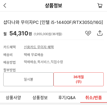
이
장
상품정보
전
바
페
구
이
니
샵다나와 무이자PC [인텔 i5-14400F/RTX3050/16G]
지
가
관
상
54,310
기
월
원
(1,955,000원/36개월)
심
품
상
S
품
N
카드혜택
신용카드 무이자 혜택
S
배송비
택배 무료배송
공
유
택배배송
퀵서비스
직접수령
배송방법
하
기
할부방법
36개월
일시불
(무)
상품사양
상품정보
후기/Q&A
취소/반품