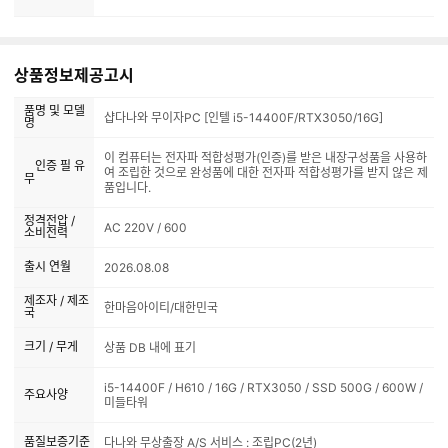
상품정보제공고시
품명 및 모델
샵다나와 무이자PC [인텔 i5-14400F/RTX3050/16G]
명
이 컴퓨터는 전자파 적합성평가(인증)를 받은 내장구성품을 사용하
인증 필 유
여 조립한 것으로 완성품에 대한 전자파 적합성평가를 받지 않은 제
무
품입니다.
정격전압 /
AC 220V / 600
소비전력
출시 연월
2026.08.08
제조자 / 제조
한마음아이티/대한민국
국
크기 / 무게
상품 DB 내에 표기
i5-14400F / H610 / 16G / RTX3050 / SSD 500G / 600W /
주요사양
미들타워
품질보증기준
다나와 무상출장 A/S 서비스 : 조립PC(2년)