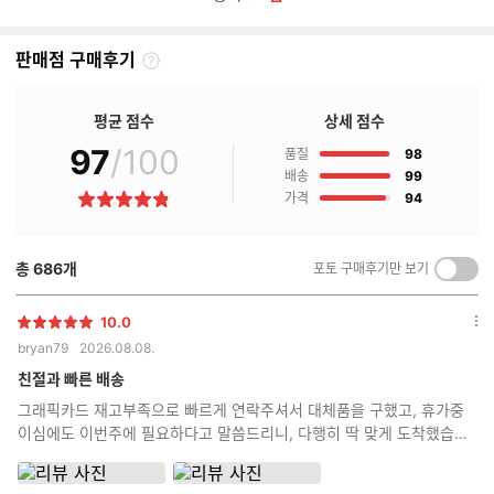
판매점 구매후기
판
매
점
평균 점수
상세 점수
구
97
/100
점
매
품질
98
후
점
배송
99
기
점
가격
94
별
란?
점
총
686
개
포토 구매후기만 보기
켜
기/
끄
10.0
별
옵
기
bryan79
2026.08.08.
점
션
더
친절과 빠른 배송
보
그래픽카드 재고부족으로 빠르게 연락주셔서 대체품을 구했고, 휴가중
기
이심에도 이번주에 필요하다고 말씀드리니, 다행히 딱 맞게 도착했습니
다 조립상태는 모 역시 전문가답게 깔끔합니다!!!