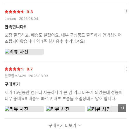
9.3
별
옵
Loharu
2026.08.04.
점
션
더
만족합니다!!
보
포장 깔끔하고, 배송도 빨랐어요. 내부 구성품도 깔끔하게 언박싱되어
기
조립되어왔습니다 약 1주 실사용후 후기남겨요!
8.7
별
옵
달코뿔소8429
2026.08.03.
점
션
더
구매후기
보
제가 15년동안 컴퓨터 사용하다가 큰 맘 먹고 바꾸게 되었는데 성능이
기
너무 좋네요!! 배송도 빠르고 내부 부품들 조립상태도 양호 합니다.
+1
리
뷰
이
구매후기 더보기
미