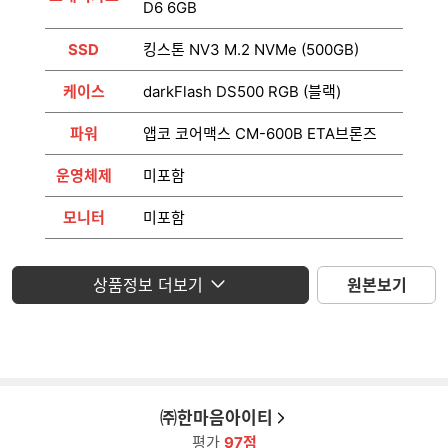
D6 6GB
SSD
킹스톤 NV3 M.2 NVMe (500GB)
케이스
darkFlash DS500 RGB (블랙)
파워
앱코 코어맥스 CM-600B ETA브론즈
운영체제
미포함
모니터
미포함
상품정보 더보기
원본보기
㈜한마음아이티
평가
97점