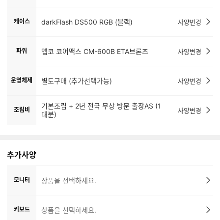
케이스
darkFlash DS500 RGB (블랙)
사양변경
파워
앱코 코어맥스 CM-600B ETA브론즈
사양변경
운영체제
별도구매 (추가선택가능)
사양변경
기본조립 + 2년 전국 무상 방문 출장AS (1
조립비
사양변경
대분)
추가사양
모니터
상품을 선택하세요.
키보드
상품을 선택하세요.