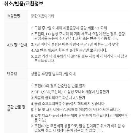
취소/반품/교환정보
쇼핑몰명
㈜한마음아이티
구입 후 7일 이내의 제품불량시 불량 제품 1:1 교체
프린터, LG·삼성 모니터 외 기타 제조사 요청이 있는 경우, 불량
판정서를 동봉해 주시면 1:1 교환 또는 반품이 가능합니다.
7일 이내의 불량은 배송비 왕복 부담 7일 이후는 고객 부담
A/S 정보안내
AS 반송 제품은 회수 후 6개월 동안만 보관됩니다.
보관 기간 내에 수령하지 않으실 경우 자동 폐기 처리되오니 참고
부탁드립니다.
반품일
상품을 수령한 날부터 7일 이내
조립PC의 경우 단순변심 반품 불가
CPU,SSD,프린터,LG 삼성 모니터 개봉시 반품불가
제품이 물리적으로 파손시 AS 불가
불법 소프트웨어를 취급/설치 해드리지 않습니다.
교환 반품 정
환불 및 교환시에는 CJ택배를 이용하여 보내주셔야 합니다.
보
일부 제조사 규정 상품은 개봉 후 반품이 제한됩니다.(미개봉만 반
품 가능)
조립PC는 주문제작 상품으로, 발송 전이라도 취소가 어려울 수
있으며 취소 시 제작비용이 청구될 수 있습니다.