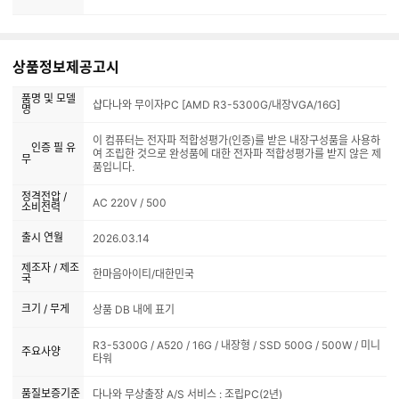
상품정보제공고시
품명 및 모델
샵다나와 무이자PC [AMD R3-5300G/내장VGA/16G]
명
이 컴퓨터는 전자파 적합성평가(인증)를 받은 내장구성품을 사용하
인증 필 유
여 조립한 것으로 완성품에 대한 전자파 적합성평가를 받지 않은 제
무
품입니다.
정격전압 /
AC 220V / 500
소비전력
출시 연월
2026.03.14
제조자 / 제조
한마음아이티/대한민국
국
크기 / 무게
상품 DB 내에 표기
R3-5300G / A520 / 16G / 내장형 / SSD 500G / 500W / 미니
주요사양
타워
품질보증기준
다나와 무상출장 A/S 서비스 : 조립PC(2년)