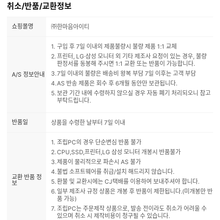
취소/반품/교환정보
쇼핑몰명
㈜한마음아이티
구입 후 7일 이내의 제품불량시 불량 제품 1:1 교체
프린터, LG·삼성 모니터 외 기타 제조사 요청이 있는 경우, 불량
판정서를 동봉해 주시면 1:1 교환 또는 반품이 가능합니다.
7일 이내의 불량은 배송비 왕복 부담 7일 이후는 고객 부담
A/S 정보안내
AS 반송 제품은 회수 후 6개월 동안만 보관됩니다.
보관 기간 내에 수령하지 않으실 경우 자동 폐기 처리되오니 참고
부탁드립니다.
반품일
상품을 수령한 날부터 7일 이내
조립PC의 경우 단순변심 반품 불가
CPU,SSD,프린터,LG 삼성 모니터 개봉시 반품불가
제품이 물리적으로 파손시 AS 불가
불법 소프트웨어를 취급/설치 해드리지 않습니다.
교환 반품 정
환불 및 교환시에는 CJ택배를 이용하여 보내주셔야 합니다.
보
일부 제조사 규정 상품은 개봉 후 반품이 제한됩니다.(미개봉만 반
품 가능)
조립PC는 주문제작 상품으로, 발송 전이라도 취소가 어려울 수
있으며 취소 시 제작비용이 청구될 수 있습니다.