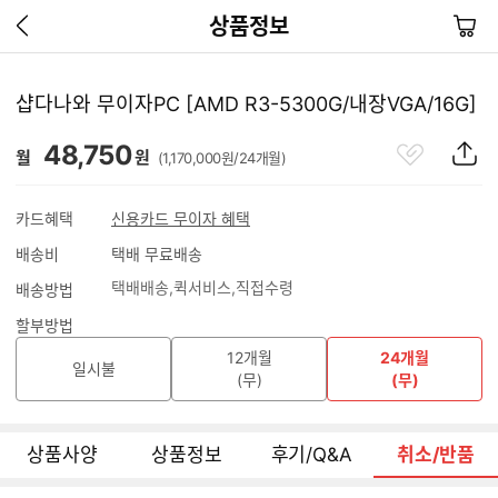
이
장
상품정보
전
바
페
구
이
니
샵다나와 무이자PC [AMD R3-5300G/내장VGA/16G]
지
가
관
상
48,750
기
월
원
(1,170,000원/24개월)
심
품
상
S
품
N
카드혜택
신용카드 무이자 혜택
S
배송비
택배 무료배송
공
유
택배배송
퀵서비스
직접수령
배송방법
하
기
할부방법
12개월
24개월
일시불
(무)
(무)
상품사양
상품정보
후기/Q&A
취소/반품