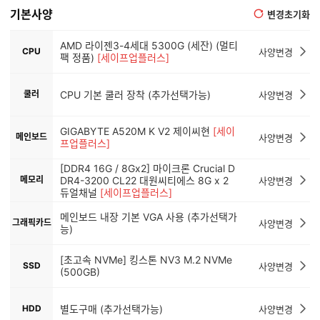
기본사양
변경초기화
AMD 라이젠3-4세대 5300G (세잔) (멀티
CPU
사양변경
팩 정품)
[세이프업플러스]
쿨러
CPU 기본 쿨러 장착 (추가선택가능)
사양변경
GIGABYTE A520M K V2 제이씨현
[세이
메인보드
사양변경
프업플러스]
[DDR4 16G / 8Gx2] 마이크론 Crucial D
메모리
DR4-3200 CL22 대원씨티에스 8G x 2
사양변경
듀얼채널
[세이프업플러스]
메인보드 내장 기본 VGA 사용 (추가선택가
그래픽카드
사양변경
능)
[초고속 NVMe] 킹스톤 NV3 M.2 NVMe
SSD
사양변경
(500GB)
HDD
별도구매 (추가선택가능)
사양변경