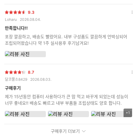
9.3
별
옵
Loharu
2026.08.04.
점
션
더
만족합니다!!
보
포장 깔끔하고, 배송도 빨랐어요. 내부 구성품도 깔끔하게 언박싱되어
기
조립되어왔습니다 약 1주 실사용후 후기남겨요!
8.7
별
옵
달코뿔소8429
2026.08.03.
점
션
더
구매후기
보
제가 15년동안 컴퓨터 사용하다가 큰 맘 먹고 바꾸게 되었는데 성능이
기
너무 좋네요!! 배송도 빠르고 내부 부품들 조립상태도 양호 합니다.
+1
리
뷰
이
구매후기 더보기
미