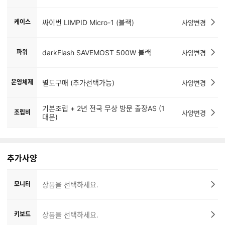
케이스
싸이번 LIMPID Micro-1 (블랙)
사양변경
파워
darkFlash SAVEMOST 500W 블랙
사양변경
운영체제
별도구매 (추가선택가능)
사양변경
기본조립 + 2년 전국 무상 방문 출장AS (1
조립비
사양변경
대분)
추가사양
모니터
상품을 선택하세요.
키보드
상품을 선택하세요.