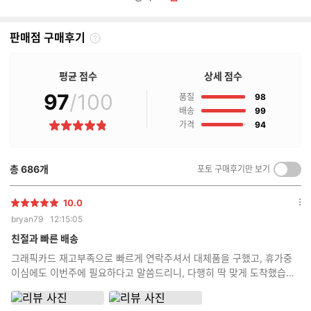
판매점 구매후기
판
매
점
평균 점수
상세 점수
구
97
/100
점
매
품질
98
후
점
배송
99
기
점
가격
94
별
란?
점
총
686
개
포토 구매후기만 보기
켜
기/
끄
10.0
별
옵
기
bryan79
12:15:05
점
션
더
친절과 빠른 배송
보
그래픽카드 재고부족으로 빠르게 연락주셔서 대체품을 구했고, 휴가중
기
이심에도 이번주에 필요하다고 말씀드리니, 다행히 딱 맞게 도착했습니
다 조립상태는 모 역시 전문가답게 깔끔합니다!!!