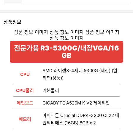
상품정보
전문가용 R3-5300G/내장VGA/16
GB
AMD 라이젠3-4세대 5300G (세잔) (멀
CPU
티팩(정품))
CPU쿨러
기본쿨러
메인보드
GIGABYTE A520M K V2 제이씨현
마이크론 Crucial DDR4-3200 CL22 대
메모리
원씨티에스 (16GB) 8GB x 2