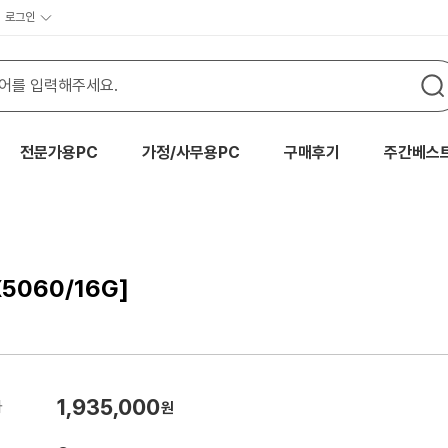
로그인
전문가용PC
가정/사무용PC
구매후기
주간베스
5060/16G]
1,935,000
가
원