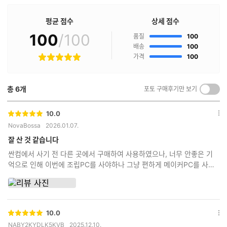
매
점
평균 점수
상세 점수
구
100
/100
점
매
품질
100
후
점
배송
100
기
점
가격
100
별
란?
점
총
6
개
포토 구매후기만 보기
켜
기/
끄
10.0
별
옵
기
NovaBossa
2026.01.07.
점
션
더
잘 산 것 같습니다
보
싼컴에서 사기 전 다른 곳에서 구매하여 사용하였으나, 너무 안좋은 기
기
억으로 인해 이번에 조립PC를 사야하나 그냥 편하게 메이커PC를 사야
하나 고민하다 싼컴 도전했는데 괜찮은 선택이었던 것 같습니다. 며칠
되지는 않았지만 잘 돌아가고 배송도 깔끔하게 와서 믿음이 가네요.
10.0
별
옵
NABY2KYDLK5KVB
2025.12.10.