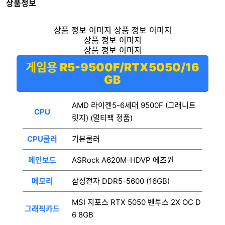
상품정보
게임용 R5-9500F/RTX5050/16
GB
AMD 라이젠5-6세대 9500F (그래니트
CPU
릿지) (멀티팩 정품)
CPU쿨러
기본쿨러
메인보드
ASRock A620M-HDVP 에즈윈
메모리
삼성전자 DDR5-5600 (16GB)
MSI 지포스 RTX 5050 벤투스 2X OC D
그래픽카드
6 8GB