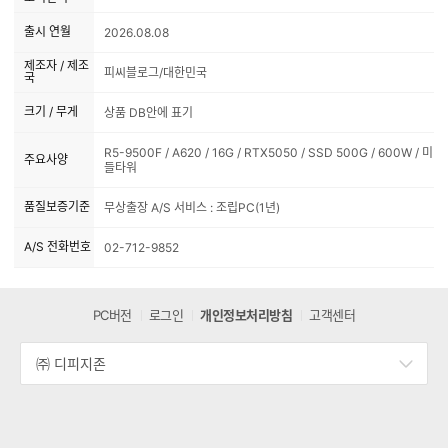
출시 연월
2026.08.08
제조자 / 제조
피씨블로그/대한민국
국
크기 / 무게
상품 DB안에 표기
R5-9500F / A620 / 16G / RTX5050 / SSD 500G / 600W / 미
주요사양
들타워
품질보증기준
무상출장 A/S 서비스 : 조립PC(1년)
A/S 전화번호
02-712-9852
PC버전
로그인
개인정보처리방침
고객센터
㈜ 디피지존
세
부
정
보