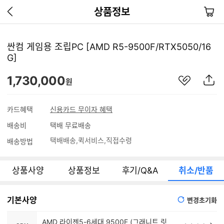
이
장
상품정보
전
바
페
구
이
니
싼컴 게임용 조립PC [AMD R5-9500F/RTX5050/16
지
G]
가
기
관
상
1,730,000
원
심
품
상
S
품
N
카드혜택
신용카드 무이자 혜택
S
배송비
택배 무료배송
공
유
택배배송
퀵서비스
직접수령
배송방법
하
기
상품사양
상품정보
후기/Q&A
취소/반품
기본사양
변경초기화
AMD 라이젠5-6세대 9500F (그래니트 릿