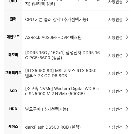
CPU
사양변경
지) (멀티팩 정품)
쿨러
CPU 기본 쿨러 장착 (추가선택가능)
사양변경
메인보드
ASRock A620M-HDVP 에즈윈
사양변경
[DDR5 16G / 16Gx1] 삼성전자 DDR5 16
메모리
사양변경
G PC5-5600 (정품)
[RTX5050 8G] MSI 지포스 RTX 5050
그래픽카드
사양변경
벤투스 2X OC D6 8GB
[초고속 NVMe] Western Digital WD Blu
SSD
사양변경
e SN5000 M.2 NVMe (500GB)
HDD
별도구매 (추가선택가능)
사양변경
케이스
darkFlash DS500 RGB (블랙)
사양변경