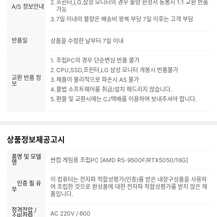
프린터,LG,삼성 모니터의 경우 불량 판정서 동봉시 1:1 교환 반품
A/S 정보안내
가능
7일 이내의 불량은 배송비 왕복 부담 7일 이후는 고객 부담
반품일
상품을 수령한 날부터 7일 이내
조립PC의 경우 단순변심 반품 불가
CPU,SSD,프린터,LG 삼성 모니터 개봉시 반품불가
교환 반품 정
제품이 물리적으로 파손시 AS 불가
보
불법 소프트웨어를 취급/설치 해드리지 않습니다.
환불 및 교환시에는 CJ택배를 이용하여 보내주셔야 합니다.
상품정보제공고시
품명 및 모델
싼컴 게임용 조립PC [AMD R5-9500F/RTX5050/16G]
명
이 컴퓨터는 전자파 적합성평가(인증)를 받은 내장구성품을 사용하
인증 필 유
여 조립한 것으로 완성품에 대한 전자파 적합성평가를 받지 않은 제
무
품입니다.
정격전압 /
AC 220V / 600
소비전력