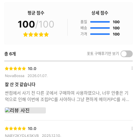
매
점
평균 점수
상세 점수
구
100
/100
점
매
품질
100
후
점
배송
100
기
점
가격
100
별
란?
점
총
6
개
포토 구매후기만 보기
켜
기/
끄
10.0
별
옵
기
NovaBossa
2026.01.07.
점
션
더
잘 산 것 같습니다
보
싼컴에서 사기 전 다른 곳에서 구매하여 사용하였으나, 너무 안좋은 기
기
억으로 인해 이번에 조립PC를 사야하나 그냥 편하게 메이커PC를 사야
하나 고민하다 싼컴 도전했는데 괜찮은 선택이었던 것 같습니다. 며칠
되지는 않았지만 잘 돌아가고 배송도 깔끔하게 와서 믿음이 가네요.
10.0
별
옵
NABY2KYDLK5KVB
2025.12.10.