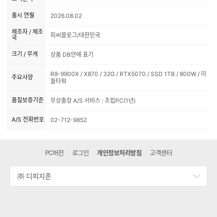
출시 연월
2026.08.02
제조자 / 제조
피씨블로그/대한민국
국
크기 / 무게
상품 DB안에 표기
R9-9900X / X870 / 32G / RTX5070 / SSD 1TB / 800W / 미
주요사양
들타워
품질보증기준
무상출장 A/S 서비스 : 조립PC(1년)
A/S 전화번호
02-712-9852
PC버전
로그인
개인정보처리방침
고객센터
㈜ 디피지존
세
부
정
보