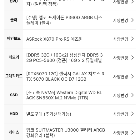
CPU
사양변경
지) (멀티팩 정품)
[수냉] 앱코 포세이돈 P360D ARGB 디스
쿨러
사양변경
플레이 (블랙)
메인보드
ASRock X870 Pro RS 에즈윈
사양변경
[DDR5 32G / 16Gx2] 삼성전자 DDR5 3
메모리
사양변경
2G PC5-5600 (정품) 16G x 2 듀얼채널
[RTX5070 12G] 갤럭시 GALAX 지포스 R
그래픽카드
사양변경
TX 5070 BLACK OC D7 12GB
[초고속 NVMe] Western Digital WD BL
SSD
사양변경
ACK SN850X M.2 NVMe (1TB)
HDD
별도구매 (추가선택가능)
사양변경
앱코 SUITMASTER U3000 갤러리 ARGB
케이스
사양변경
강화유리 (블랙)