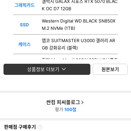
갤럭시 GALAX 지포스 RTX 5070 BLAC
그래픽카드
K OC D7 12GB
Western Digital WD BLACK SN850X
SSD
M.2 NVMe (1TB)
앱코 SUITMASTER U3000 갤러리 AR
케이스
GB 강화유리 (블랙)
잘만 MegaMax II 800W 80PLUS브론즈
파워
ATX3.1
상품정보 더보기
원본보기
운영체제
미포함
모니터
미포함
싼컴 피씨블로그
평가
100점
판매점 구매후기
판