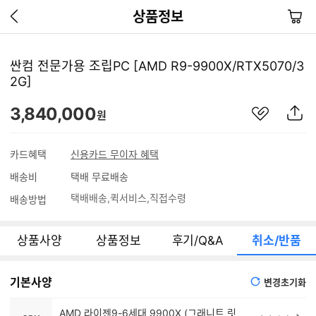
이
장
상품정보
전
바
페
구
이
니
싼컴 전문가용 조립PC [AMD R9-9900X/RTX5070/3
지
2G]
가
기
관
상
3,840,000
원
심
품
상
S
품
N
카드혜택
신용카드 무이자 혜택
S
배송비
택배 무료배송
공
유
택배배송
퀵서비스
직접수령
배송방법
하
기
상품사양
상품정보
후기/Q&A
취소/반품
기본사양
변경초기화
AMD 라이젠9-6세대 9900X (그래니트 릿