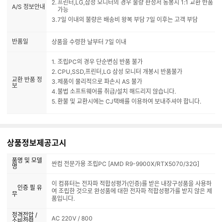
프린터,LG,삼성 모니터의 경우 불량 판정서 동봉시 1:1 교환 반품
A/S 정보안내
가능
7일 이내의 불량은 배송비 왕복 부담 7일 이후는 고객 부담
반품일
상품을 수령한 날부터 7일 이내
조립PC의 경우 단순변심 반품 불가
CPU,SSD,프린터,LG 삼성 모니터 개봉시 반품불가
교환 반품 정
제품이 물리적으로 파손시 AS 불가
보
불법 소프트웨어를 취급/설치 해드리지 않습니다.
환불 및 교환시에는 CJ택배를 이용하여 보내주셔야 합니다.
상품정보제공고시
품명 및 모델
싼컴 전문가용 조립PC [AMD R9-9900X/RTX5070/32G]
명
이 컴퓨터는 전자파 적합성평가(인증)를 받은 내장구성품을 사용하
인증 필 유
여 조립한 것으로 완성품에 대한 전자파 적합성평가를 받지 않은 제
무
품입니다.
정격전압 /
AC 220V / 800
소비전력