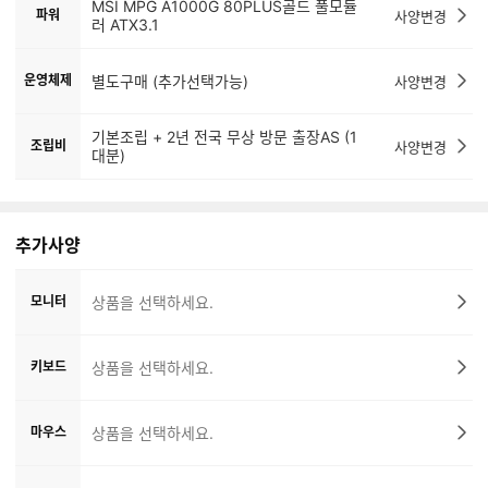
MSI MPG A1000G 80PLUS골드 풀모듈
파워
사양변경
러 ATX3.1
운영체제
별도구매 (추가선택가능)
사양변경
기본조립 + 2년 전국 무상 방문 출장AS (1
조립비
사양변경
대분)
추가사양
모니터
상품을 선택하세요.
키보드
상품을 선택하세요.
마우스
상품을 선택하세요.