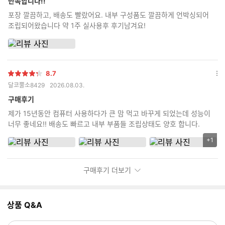
만족합니다!!
보
포장 깔끔하고, 배송도 빨랐어요. 내부 구성품도 깔끔하게 언박싱되어
기
조립되어왔습니다 약 1주 실사용후 후기남겨요!
8.7
별
옵
달코뿔소8429
2026.08.03.
점
션
더
구매후기
보
제가 15년동안 컴퓨터 사용하다가 큰 맘 먹고 바꾸게 되었는데 성능이
기
너무 좋네요!! 배송도 빠르고 내부 부품들 조립상태도 양호 합니다.
+1
리
뷰
이
구매후기 더보기
미
지
추
상품 Q&A
가
갯
수