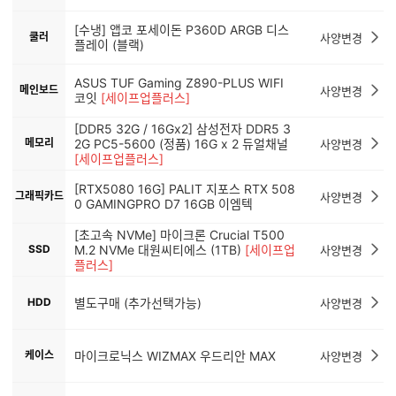
[수냉] 앱코 포세이돈 P360D ARGB 디스
쿨러
사양변경
플레이 (블랙)
ASUS TUF Gaming Z890-PLUS WIFI
메인보드
사양변경
코잇
[세이프업플러스]
[DDR5 32G / 16Gx2] 삼성전자 DDR5 3
메모리
2G PC5-5600 (정품) 16G x 2 듀얼채널
사양변경
[세이프업플러스]
[RTX5080 16G] PALIT 지포스 RTX 508
그래픽카드
사양변경
0 GAMINGPRO D7 16GB 이엠텍
[초고속 NVMe] 마이크론 Crucial T500
SSD
M.2 NVMe 대원씨티에스 (1TB)
[세이프업
사양변경
플러스]
HDD
별도구매 (추가선택가능)
사양변경
케이스
마이크로닉스 WIZMAX 우드리안 MAX
사양변경