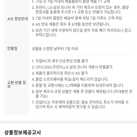
구입 후 7일 이내의 제품불량시 불량 제품 1:1 교체
프린터, LG·삼성 모니터 외 기타 제조사 요청이 있는 경우, 불량
판정서를 동봉해 주시면 1:1 교환 또는 반품이 가능합니다.
7일 이내의 불량은 배송비 왕복 부담 7일 이후는 고객 부담
A/S 정보안내
AS 반송 제품은 회수 후 6개월 동안만 보관됩니다.
보관 기간 내에 수령하지 않으실 경우 자동 폐기 처리되오니 참고
부탁드립니다.
반품일
상품을 수령한 날부터 7일 이내
조립PC의 경우 단순변심 반품 불가
CPU,SSD,프린터,LG 삼성 모니터 개봉시 반품불가
제품이 물리적으로 파손시 AS 불가
불법 소프트웨어를 취급/설치 해드리지 않습니다.
교환 반품 정
환불 및 교환시에는 CJ택배를 이용하여 보내주셔야 합니다.
보
일부 제조사 규정 상품은 개봉 후 반품이 제한됩니다.(미개봉만 반
품 가능)
조립PC는 주문제작 상품으로, 발송 전이라도 취소가 어려울 수
있으며 취소 시 제작비용이 청구될 수 있습니다.
상품정보제공고시