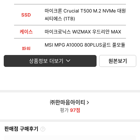
마이크론 Crucial T500 M.2 NVMe 대원
SSD
씨티에스 (1TB)
케이스
마이크로닉스 WIZMAX 우드리안 MAX
MSI MPG A1000G 80PLUS골드 풀모듈
파워
러 ATX3.1
상품정보 더보기
원본보기
운영체제
미포함
모니터
미포함
㈜한마음아이티
평가
97점
판매점 구매후기
판
매