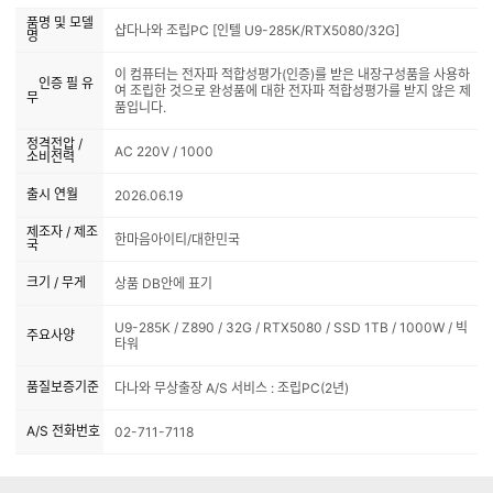
품명 및 모델
샵다나와 조립PC [인텔 U9-285K/RTX5080/32G]
명
이 컴퓨터는 전자파 적합성평가(인증)를 받은 내장구성품을 사용하
인증 필 유
여 조립한 것으로 완성품에 대한 전자파 적합성평가를 받지 않은 제
무
품입니다.
정격전압 /
AC 220V / 1000
소비전력
출시 연월
2026.06.19
제조자 / 제조
한마음아이티/대한민국
국
크기 / 무게
상품 DB안에 표기
U9-285K / Z890 / 32G / RTX5080 / SSD 1TB / 1000W / 빅
주요사양
타워
품질보증기준
다나와 무상출장 A/S 서비스 : 조립PC(2년)
A/S 전화번호
02-711-7118