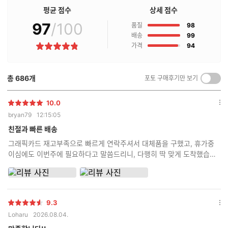
점
평균 점수
상세 점수
구
97
/100
점
매
품질
98
후
점
배송
99
기
점
가격
94
별
란?
점
총
686
개
포토 구매후기만 보기
켜
기/
끄
10.0
별
옵
기
bryan79
12:15:05
점
션
더
친절과 빠른 배송
보
그래픽카드 재고부족으로 빠르게 연락주셔서 대체품을 구했고, 휴가중
기
이심에도 이번주에 필요하다고 말씀드리니, 다행히 딱 맞게 도착했습니
다 조립상태는 모 역시 전문가답게 깔끔합니다!!!
9.3
별
옵
Loharu
2026.08.04.
점
션
더