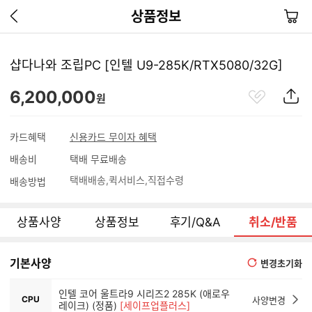
이
장
상품정보
전
바
페
구
이
니
샵다나와 조립PC [인텔 U9-285K/RTX5080/32G]
지
가
관
상
6,200,000
기
원
심
품
상
S
품
N
카드혜택
신용카드 무이자 혜택
S
배송비
택배 무료배송
공
유
택배배송
퀵서비스
직접수령
배송방법
하
기
상품사양
상품정보
후기/Q&A
취소/반품
기본사양
변경초기화
인텔 코어 울트라9 시리즈2 285K (애로우
CPU
사양변경
레이크) (정품)
[세이프업플러스]